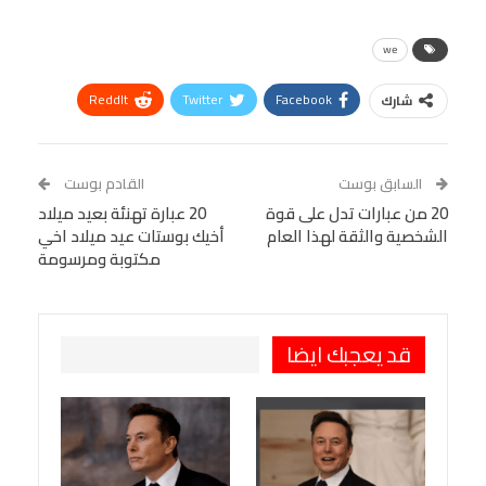
we
ReddIt
Twitter
Facebook
شارك
Linkedin
Facebook Messenger
WhatsApp
Telegram
Tumblr
السابق بوست
القادم بوست
البريد الإلكتروني
20 من عبارات تدل على قوة
StumbleUpon
VK
20 عبارة تهنئة بعيد ميلاد
الشخصية والثقة لهذا العام
أخيك بوستات عيد ميلاد اخي
Viber
BlackBerry
LINE
Digg
مكتوبة ومرسومة
طباعة
OK.ru
Pinterest
قد يعجبك ايضا