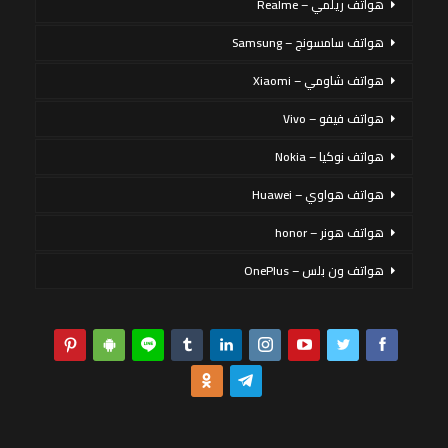
هواتف ريلمي – Realme
هواتف سامسونج – Samsung
هواتف شاومي – Xiaomi
هواتف فيفو – Vivo
هواتف نوكيا – Nokia
هواتف هواوي – Huawei
هواتف هونر – honor
هواتف ون بلس – OnePlus