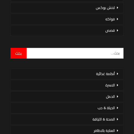
لانش بوكس
فواكه
قصص
أنظمة غذائية
الاسرة
الحمل
الحياة & حب
الصحة & اللياقة
العناية بالاظافر