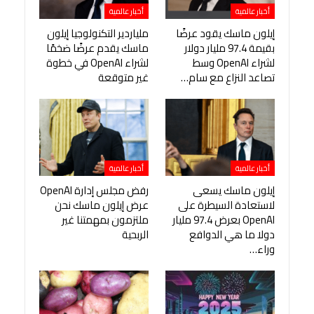
أخبار عالمية
أخبار عالمية
إيلون ماسك يقود عرضًا
ملياردير التكنولوجيا إيلون
بقيمة 97.4 مليار دولار
ماسك يقدم عرضًا ضخمًا
لشراء OpenAI وسط
لشراء OpenAI في خطوة
تصاعد النزاع مع سام…
غير متوقعة
أخبار عالمية
أخبار عالمية
إيلون ماسك يسعى
رفض مجلس إدارة OpenAI
لاستعادة السيطرة على
عرض إيلون ماسك نحن
OpenAI بعرض 97.4 مليار
ملتزمون بمهمتنا غير
دولا ما هي الدوافع
الربحية
وراء…