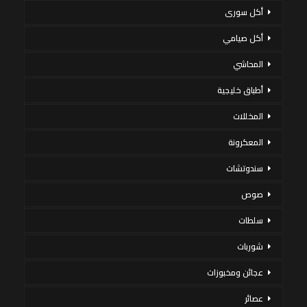
أكل سورى
أكل صيامي
المحاشي
أطباق خليجية
المخللات
المعكرونة
سندوتشات
صوص
سلطات
شوربات
عجائن ومخبوزات
عصائر