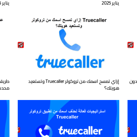
يناير 2025
يناير 2025
حذف اسمك من تروكولر Truecaller بدون
إزاي تمسح اسمك من تروكولر Truecaller وتستعيد
هويتك؟
محدش