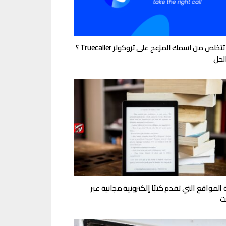
كيف تتخلص من اسمك المزعج على تروكولر Truecaller ؟
الحل
المواقع التي تقدم كتبًا إلكترونية مجانية عبر
نت