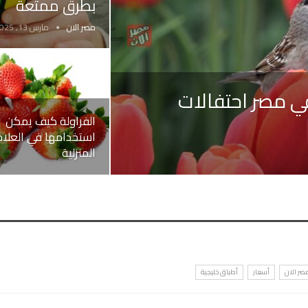
بطرق ممتعة
مصر الان
مارس 13, 2025
د شم النسيم 2025 في مصر احتفالات
الفراولة كيف يمكن
استخدامها في العلاج
المنزلية
مصر الان
أسعار
أطباق خليجية