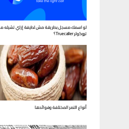
لو اسمك مسجل بطريقة مش لطيفة إزاي تشيله م
تروكولر Truecaller؟
أنواع التمر المختلفة وفوائدها