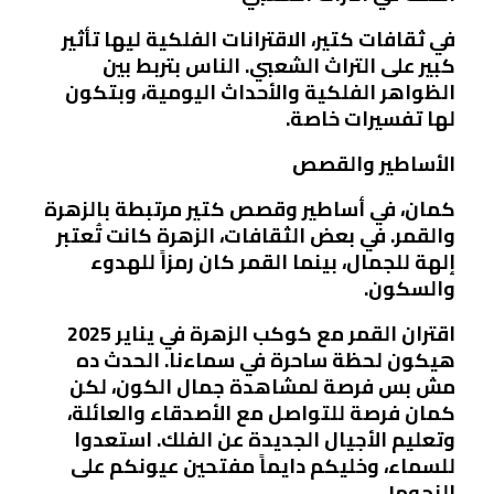
في ثقافات كتير، الاقترانات الفلكية ليها تأثير
كبير على التراث الشعبي. الناس بتربط بين
الظواهر الفلكية والأحداث اليومية، وبتكون
لها تفسيرات خاصة.
الأساطير والقصص
كمان، في أساطير وقصص كتير مرتبطة بالزهرة
والقمر. في بعض الثقافات، الزهرة كانت تُعتبر
إلهة للجمال، بينما القمر كان رمزاً للهدوء
والسكون.
اقتران القمر مع كوكب الزهرة في يناير 2025
هيكون لحظة ساحرة في سماءنا. الحدث ده
مش بس فرصة لمشاهدة جمال الكون، لكن
كمان فرصة للتواصل مع الأصدقاء والعائلة،
وتعليم الأجيال الجديدة عن الفلك. استعدوا
للسماء، وخليكم دايماً مفتحين عيونكم على
النجوم!