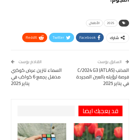
2025
الأطفال
ReddIt
Twitter
Facebook
شارك
Linkedin
Facebook Messenger
WhatsApp
Telegram
Tumblr
السابق بوست
القادم بوست
البريد الإلكتروني
المذنب C/2024 G3 (ATLAS)
StumbleUpon
VK
السماء تتزين عرض كوكبي
فرصة لرؤيته بالعين المجردة
مذهل يجمع 6 كواكب في
Viber
BlackBerry
LINE
Digg
في يناير 2025
يناير 2025
طباعة
OK.ru
Pinterest
قد يعجبك ايضا