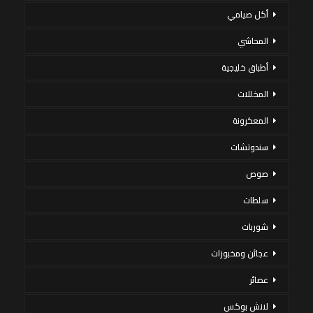
أكل صيامي
المحاشي
أطباق خليجية
المخللات
المعكرونة
سندوتشات
صوص
سلطات
شوربات
عجائن ومخبوزات
عصائر
لانش بوكس