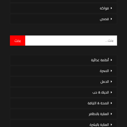
فواكه
قصص
أنظمة غذائية
الاسرة
الحمل
الحياة & حب
الصحة & اللياقة
العناية بالاظافر
العناية بالبشرة