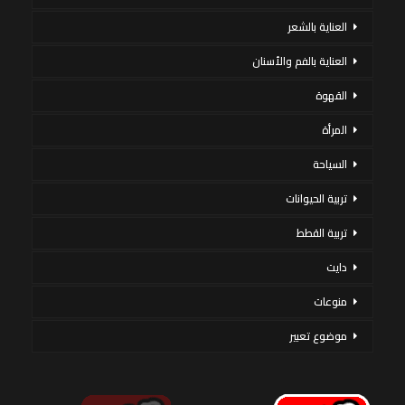
العناية بالشعر
العناية بالفم والأسنان
القهوة
المرأة
السياحة
تربية الحيوانات
تربية القطط
دايت
منوعات
موضوع تعبير