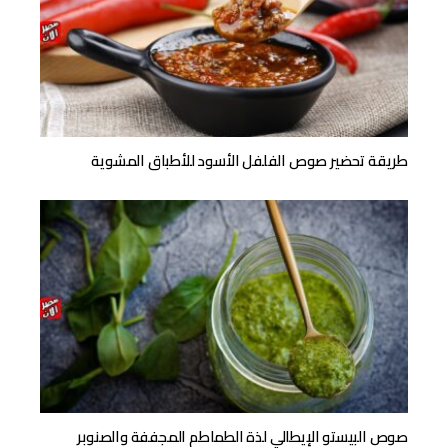
طريقة تحضير صوص الفلفل الأسود للأطباق المشوية
صوص البيستو الإيطالي لذة الطماطم المجففة والصنوبر