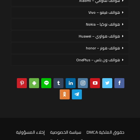
هواتف شاومي – Xiaomi
هواتف فيفو – Vivo
هواتف نوكيا – Nokia
هواتف هواوي – Huawei
هواتف هونر – honor
هواتف ون بلس – OnePlus
حقوق الملكية DMCA
سياسة الخصوصية
إخلاء المسؤولية