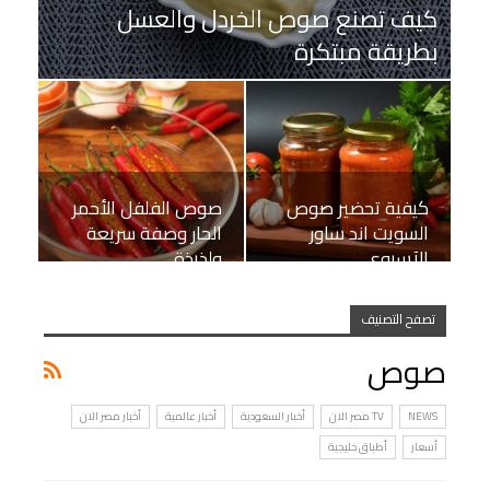
كيف تصنع صوص الخردل والعسل
بطريقة مبتكرة
كيفية تحضير صوص
صوص الفلفل الأحمر
السويت اند ساور
الحار وصفة سريعة
الآسيوي
ولذيذة
تصفح التصنيف
صوص
NEWS
TV مصر الان
أخبار السعودية
أخبار عالمية
أخبار مصر الان
أسعار
أطباق خليجية