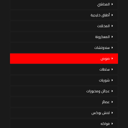
المحاشي
أطباق خليجية
المخللات
المعكرونة
سندوتشات
صوص
سلطات
شوربات
عجائن ومخبوزات
عصائر
لانش بوكس
فواكه