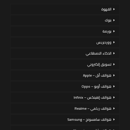
القهوة
بنوك
بورصة
ووردبريس
الذكاء الاصطناعي
تسويق إلكتروني
هواتف أبل – Apple
هواتف أوبو – Oppo
هواتف إنفينكس – Infinix
هواتف ريلمي – Realme
هواتف سامسونج – Samsung