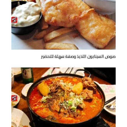
صوص السينابون اللذيذ وصفة سهلة للتحضير