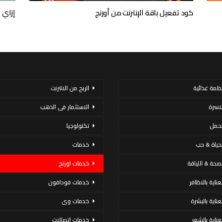
كود تفعيل باقة الإنترنت من أورنج
إزاي 
نظمة غذائية
الربح من الانترنت
لاسرة
الاستثمار فى الذهب
لحمل
تكنولوجيا
لحياة & حب
خدمات
لصحة & اللياقة
خدمات اورنج
عناية بالاظافر
خدمات فودافون
لعناية بالبشرة
خدمات وى
لعناية بالشعر
خدمات اتصالات