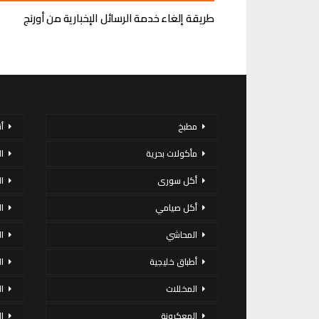
طريقة إلغاء خدمة الرسائل الإخبارية من أورنج
مطبخ
أ
مأكولات بحرية
ا
أكل سورى
ا
أكل صيامي
ا
المحاشي
ا
أطباق خليجية
ال
المخللات
ا
المعكرونة
ا