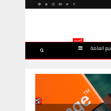
المزيد
يع العامة