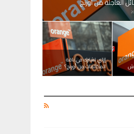
ئل العاجلة من أورنج
إزاي تشترك في باقة
اش
المكالمات من أورنج؟