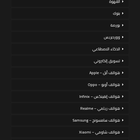
القهوة
بنوك
بورصة
ووردبريس
الذكاء الاصطناعي
تسويق إلكتروني
هواتف أبل – Apple
هواتف أوبو – Oppo
هواتف إنفينكس – Infinix
هواتف ريلمي – Realme
هواتف سامسونج – Samsung
هواتف شاومي – Xiaomi