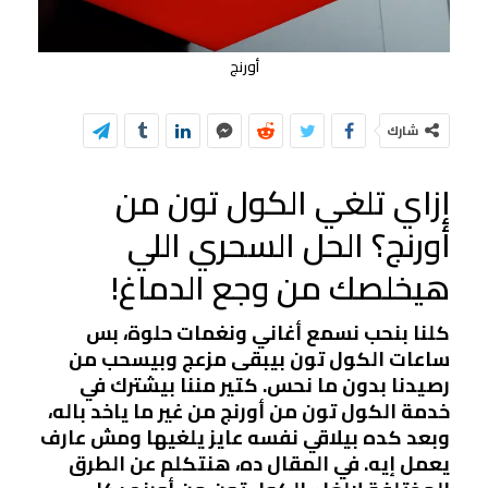
أورنج
شارك
إزاي تلغي الكول تون من
أورنج؟ الحل السحري اللي
هيخلصك من وجع الدماغ!
كلنا بنحب نسمع أغاني ونغمات حلوة، بس
ساعات الكول تون بيبقى مزعج وبيسحب من
رصيدنا بدون ما نحس. كتير مننا بيشترك في
خدمة الكول تون من أورنج من غير ما ياخد باله،
وبعد كده بيلاقي نفسه عايز يلغيها ومش عارف
يعمل إيه. في المقال ده، هنتكلم عن الطرق