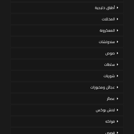
أطباق خليجية
المخللات
المعكرونة
سندوتشات
صوص
سلطات
شوربات
عجائن ومخبوزات
عصائر
لانش بوكس
فواكه
قصص