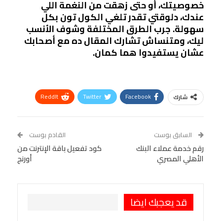
خصوصيتك، أو حتى زهقت من النغمة اللي
عندك، دلوقتي تقدر تلغي الكول تون بكل
سهولة. جرب الطرق المختلفة وشوف الأنسب
ليك، ومتنساش تشارك المقال ده مع أصحابك
عشان يستفيدوا هما كمان.
ReddIt
Twitter
Facebook
شارك
Linkedin
Facebook Messenger
WhatsApp
Telegram
Tumblr
السابق بوست
القادم بوست
البريد الإلكتروني
رقم خدمة عملاء البنك
StumbleUpon
VK
كود تفعيل باقة الإنترنت من
الأهلي المصري
أورنج
Viber
BlackBerry
LINE
Digg
طباعة
OK.ru
Pinterest
قد يعجبك ايضا