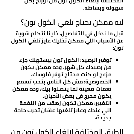
المختلفة لإلغاء الكول تون من أورنج بكل
سهولة وبساطة.
ليه ممكن تحتاج تلغي الكول تون؟
قبل ما ندخل في التفاصيل، خلينا نتكلم شوية
عن الأسباب اللي ممكن تخليك عايز تلغي الكول
تون:
توفير الرصيد
: الكول تون بيستهلك جزء
من رصيدك كل شهر، وده ممكن يكون
مزعج لو كنت محتاج توفر فلوسك.
الخصوصية
: مش كل الناس بتحب تسمع
نغمات معينة لما يتصلوا بيك، وده ممكن
يكون محرج في بعض الأحيان.
التغيير
: ممكن تكون زهقت من النغمة
اللي عندك وعايز تلغيها عشان تجرب حاجة
جديدة.
الطرق المختلفة لإلغاء الكول تون من