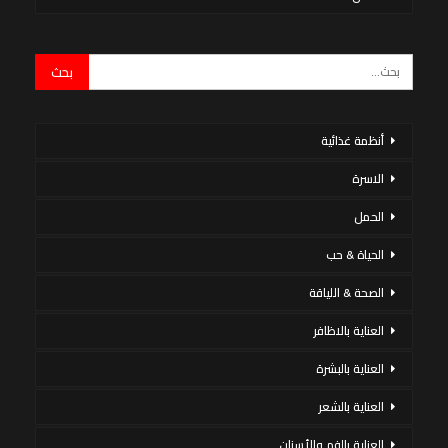
أنظمة غذائية
الاسرة
الحمل
الحياة & حب
الصحة & اللياقة
العناية بالاظافر
العناية بالبشرة
العناية بالشعر
العناية بالفم والأسنان