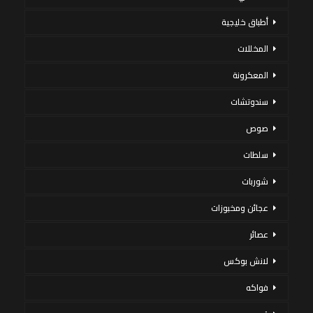
أطباق خليجية
المخللات
المعكرونة
سندوتشات
صوص
سلطات
شوربات
عجائن ومخبوزات
عصائر
لانش بوكس
فواكه