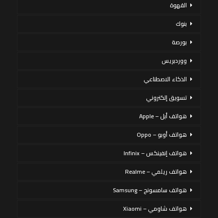
القهوة
بنوك
بورصة
ووردبريس
الذكاء الاصطناعي
تسويق إلكتروني
هواتف أبل – Apple
هواتف أوبو – Oppo
هواتف إنفينكس – Infinix
هواتف ريلمي – Realme
هواتف سامسونج – Samsung
هواتف شاومي – Xiaomi