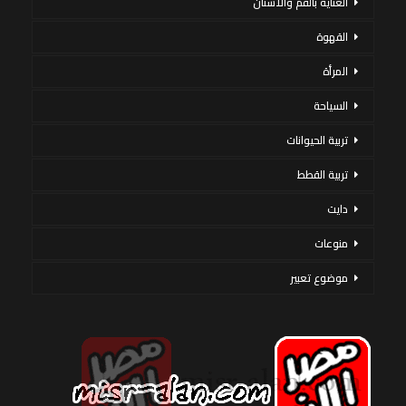
العناية بالفم والأسنان
القهوة
المرأة
السياحة
تربية الحيوانات
تربية القطط
دايت
منوعات
موضوع تعبير