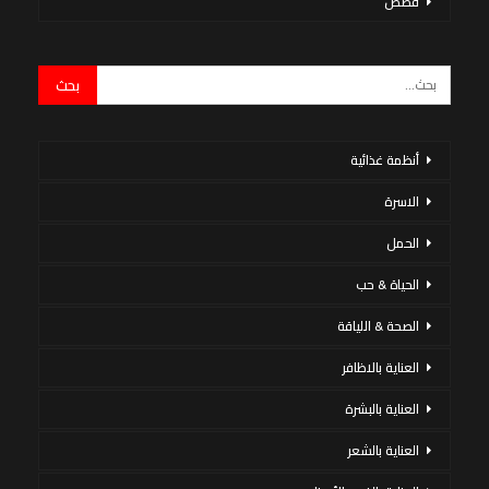
قصص
أنظمة غذائية
الاسرة
الحمل
الحياة & حب
الصحة & اللياقة
العناية بالاظافر
العناية بالبشرة
العناية بالشعر