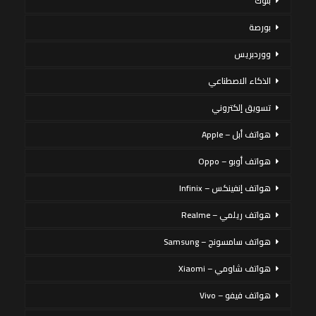
بنوك
بورصة
ووردبريس
الذكاء الاصطناعي
تسويق إلكتروني
هواتف أبل – Apple
هواتف أوبو – Oppo
هواتف إنفينكس – Infinix
هواتف ريلمي – Realme
هواتف سامسونج – Samsung
هواتف شاومي – Xiaomi
هواتف فيفو – Vivo