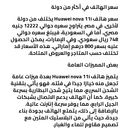
سعر الهاتف في أكثر من دولة
سعر هاتف Huawei nova 11i يختلف من دولة
لأخرى. في مصر، يتراوح سعره حوالي 12222 جنيه
مصري. أما في السعودية، فيبلغ سعره حوالي
748 ريال سعودي. وفي الإمارات، يمكن الحصول
عليه بسعر 800 درهم إماراتي. هذه الأسعار قد
تختلف حسب المتاجر والعروض المتاحة.
بعض المميزات العامة
يتميز هاتف Huawei nova 11i بعدة ميزات عامة
تجعل منه خيارًا جيدًا في فئته. فهو يأتي بتقنية
الشحن السريع، مما يتيح شحن البطارية بسرعة
كبيرة. كما أن الهاتف يدعم الاتصال بشبكات
الجيل الرابع، مما يوفر سرعة إنترنت عالية.
بالإضافة إلى ذلك، يتمتع الهاتف بجودة بناء
جيدة، حيث يأتي من البلاستيك المتين مع
تصميم مقاوم للماء والغبار.