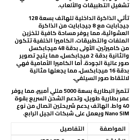
تشغيل التطبيقات والألعاب.
تأتي الذاكرة الداخلية للهاتف بسعة 128
جيجابايت مع 8 جيجابايت من الذاكرة
العشوائية، مما يوفر مساحة كافية لتخزين
الملفات والتطبيقات. الكاميرا الخلفية تتكون
من كاميرتين، الأولى بدقة 48 ميجابكسل
والثانية بدقة 2 ميجابكسل، مما يتيح تصوير
صور عالية الجودة. أما الكاميرا الأمامية فهي
بدقة 16 ميجابكسل، مما يجعلها مثالية
لالتقاط صور السيلفي.
تتميز البطارية بسعة 5000 مللي أمبير، مما يوفر
عمر بطارية طويل، وتدعم الشحن السريع بقوة
40 واط. الهاتف يدعم شريحتين اتصال من نوع
Nano SIM ويعمل على شبكات الجيل الرابع.
المواصفة
التفاصيل