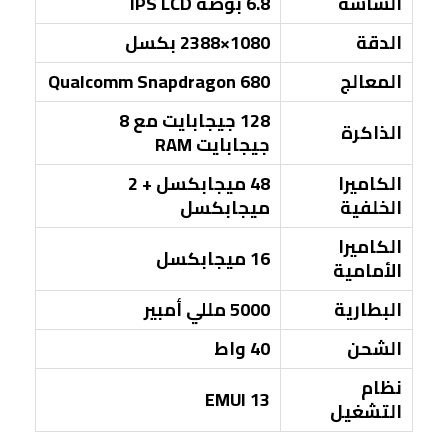
الشاشة
6.8 بوصة IPS LCD
الدقة
1080×2388 بكسل
المعالج
Qualcomm Snapdragon 680
128 جيجابايت مع 8
الذاكرة
جيجابايت RAM
الكاميرا
48 ميجابكسل + 2
الخلفية
ميجابكسل
الكاميرا
16 ميجابكسل
الأمامية
البطارية
5000 مللي أمبير
الشحن
40 واط
نظام
EMUI 13
التشغيل