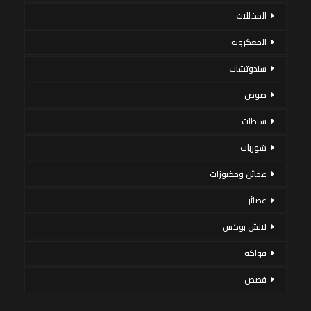
المخللات
المعكرونة
سندوتشات
صوص
سلطات
شوربات
عجائن ومخبوزات
عصائر
لانش بوكس
فواكه
قصص