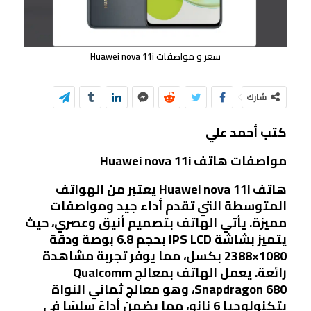
سعر و مواصفات Huawei nova 11i
شارك
كتب أحمد علي
مواصفات هاتف Huawei nova 11i
هاتف Huawei nova 11i يعتبر من الهواتف
المتوسطة التي تقدم أداء جيد ومواصفات
مميزة. يأتي الهاتف بتصميم أنيق وعصري، حيث
يتميز بشاشة IPS LCD بحجم 6.8 بوصة ودقة
1080×2388 بكسل، مما يوفر تجربة مشاهدة
رائعة. يعمل الهاتف بمعالج Qualcomm
Snapdragon 680، وهو معالج ثماني النواة
بتكنولوجيا 6 نانو، مما يضمن أداءً سلسًا في