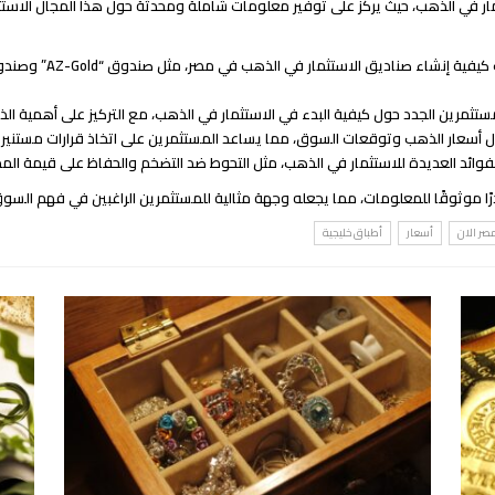
ار في الذهب، حيث يركز على توفير معلومات شاملة ومحدثة حول هذا المجال الاست
: يتناول المقالات
ستثمرين الجدد حول كيفية البدء في الاستثمار في الذهب، مع التركيز على أهمية ا
ل أسعار الذهب وتوقعات السوق، مما يساعد المستثمرين على اتخاذ قرارات مستنيرة
فوائد العديدة للاستثمار في الذهب، مثل التحوط ضد التضخم والحفاظ على قيمة المد
ًا موثوقًا للمعلومات، مما يجعله وجهة مثالية للمستثمرين الراغبين في فهم ال
مصر الان
أسعار
أطباق خليجية