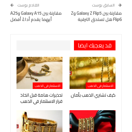
WhatsApp
Telegram
Tumblr
السابق بوست
القادم بوست
البريد الإلكتروني
مقارنة بين Galaxy Z Flip5 وZ
StumbleUpon
VK
مقارنة بين Galaxy A15 وA25
Flip6 هل تستحق الترقية
أيهما يقدم أداءً أفضل
Viber
BlackBerry
LINE
Digg
طباعة
OK.ru
Pinterest
قد يعجبك ايضا
الاستثمار فى الذهب
الاستثمار فى الذهب
كيف تشتري الذهب بأمان
تحذيرات هامة قبل اتخاذ
قرار الاستثمار في الذهب