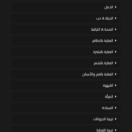
الحمل
الحياة & حب
الصحة & اللياقة
العناية بالاظافر
العناية بالبشرة
العناية بالشعر
العناية بالفم والأسنان
القهوة
المرأة
السياحة
تربية الحيوانات
تربية القطط