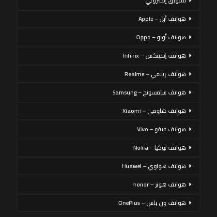
تسويق إلكتروني
هواتف أبل – Apple
هواتف أوبو – Oppo
هواتف إنفينكس – Infinix
هواتف ريلمي – Realme
هواتف سامسونج – Samsung
هواتف شاومي – Xiaomi
هواتف فيفو – Vivo
هواتف نوكيا – Nokia
هواتف هواوي – Huawei
هواتف هونر – honor
هواتف ون بلس – OnePlus