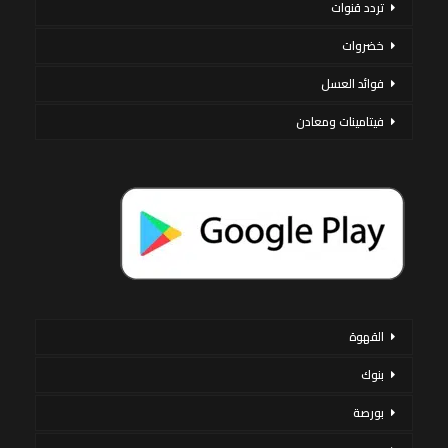
تردد قنوات
خضروات
فوائد العسل
فيتامينات ومعادن
القهوة
بنوك
بورصة