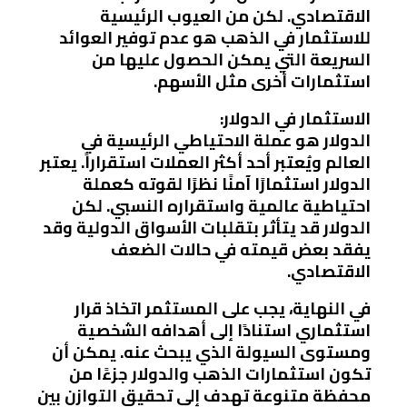
الاقتصادي. لكن من العيوب الرئيسية
للاستثمار في الذهب هو عدم توفير العوائد
السريعة التي يمكن الحصول عليها من
استثمارات أخرى مثل الأسهم.
الاستثمار في الدولار:
الدولار هو عملة الاحتياطي الرئيسية في
العالم ويُعتبر أحد أكثر العملات استقراراً. يعتبر
الدولار استثمارًا آمنًا نظرًا لقوته كعملة
احتياطية عالمية واستقراره النسبي. لكن
الدولار قد يتأثر بتقلبات الأسواق الدولية وقد
يفقد بعض قيمته في حالات الضعف
الاقتصادي.
في النهاية، يجب على المستثمر اتخاذ قرار
استثماري استنادًا إلى أهدافه الشخصية
ومستوى السيولة الذي يبحث عنه. يمكن أن
تكون استثمارات الذهب والدولار جزءًا من
محفظة متنوعة تهدف إلى تحقيق التوازن بين