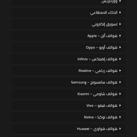
ووردبريس
الذكاء الاصطناعي
تسويق إلكتروني
هواتف أبل – Apple
هواتف أوبو – Oppo
هواتف إنفينكس – Infinix
هواتف ريلمي – Realme
هواتف سامسونج – Samsung
هواتف شاومي – Xiaomi
هواتف فيفو – Vivo
هواتف نوكيا – Nokia
هواتف هواوي – Huawei