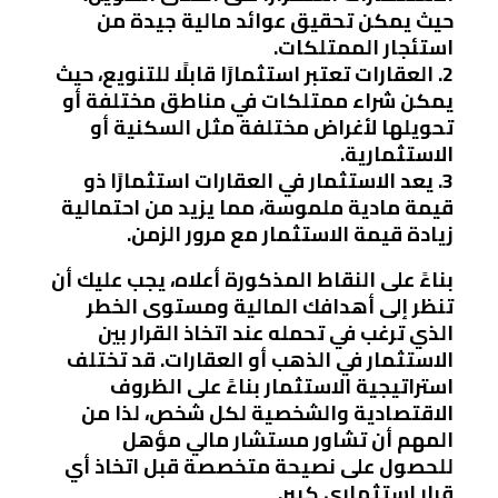
حيث يمكن تحقيق عوائد مالية جيدة من
استئجار الممتلكات.
2. العقارات تعتبر استثمارًا قابلًا للتنويع، حيث
يمكن شراء ممتلكات في مناطق مختلفة أو
تحويلها لأغراض مختلفة مثل السكنية أو
الاستثمارية.
3. يعد الاستثمار في العقارات استثمارًا ذو
قيمة مادية ملموسة، مما يزيد من احتمالية
زيادة قيمة الاستثمار مع مرور الزمن.
بناءً على النقاط المذكورة أعلاه، يجب عليك أن
تنظر إلى أهدافك المالية ومستوى الخطر
الذي ترغب في تحمله عند اتخاذ القرار بين
الاستثمار في الذهب أو العقارات. قد تختلف
استراتيجية الاستثمار بناءً على الظروف
الاقتصادية والشخصية لكل شخص، لذا من
المهم أن تشاور مستشار مالي مؤهل
للحصول على نصيحة متخصصة قبل اتخاذ أي
قرار استثماري كبير.