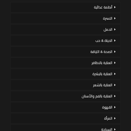
أنظمة غذائية
الاسرة
الحمل
الحياة & حب
الصحة & اللياقة
العناية بالاظافر
العناية بالبشرة
العناية بالشعر
العناية بالفم والأسنان
القهوة
المرأة
السياحة