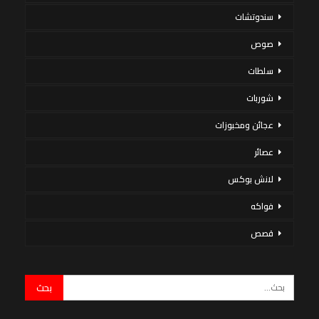
سندوتشات
صوص
سلطات
شوربات
عجائن ومخبوزات
عصائر
لانش بوكس
فواكه
قصص