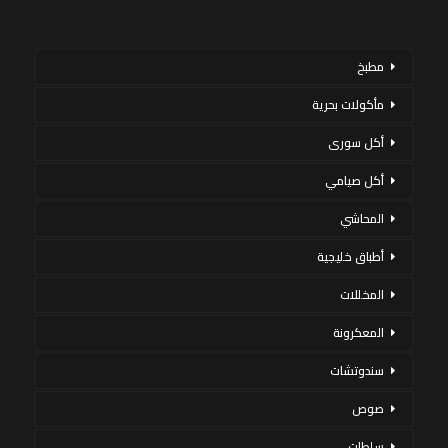
مطبخ
مأكولات بحرية
أكل سورى
أكل صيامي
المحاشي
أطباق خليجية
المخللات
المعكرونة
سندوتشات
صوص
سلطات