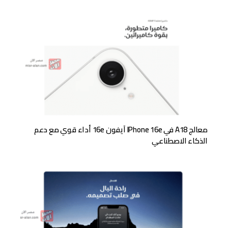
معالج A18 في IPhone 16e آيفون 16e أداء قوي مع دعم
الذكاء الاصطناعي