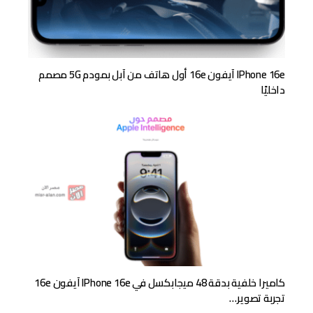
IPhone 16e آيفون 16e أول هاتف من آبل بمودم 5G مصمم
داخليًا
كاميرا خلفية بدقة 48 ميجابكسل في IPhone 16e آيفون 16e
تجربة تصوير…