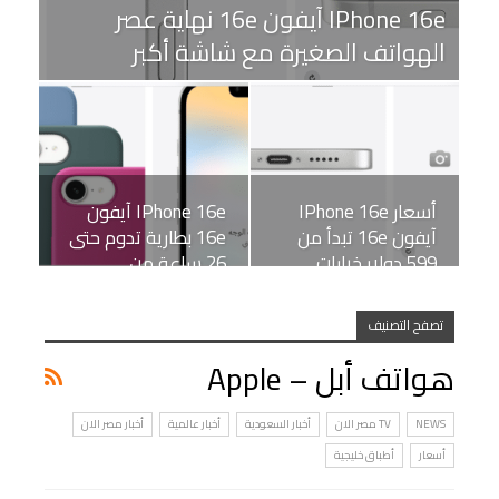
IPhone 16e آيفون 16e نهاية عصر
الهواتف الصغيرة مع شاشة أكبر
أسعار IPhone 16e
IPhone 16e آيفون
آيفون 16e تبدأ من
16e بطارية تدوم حتى
599 دولار خيارات…
26 ساعة من
تشغيل…
تصفح التصنيف
هواتف أبل – Apple
NEWS
TV مصر الان
أخبار السعودية
أخبار عالمية
أخبار مصر الان
أسعار
أطباق خليجية