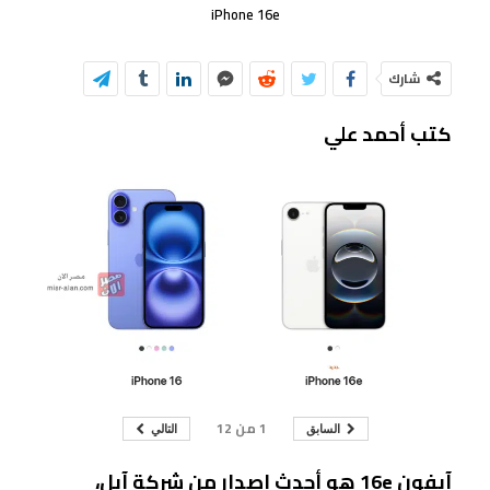
iPhone 16e
شارك
كتب أحمد علي
1
من
12
السابق
التالي
آيفون 16e هو أحدث إصدار من شركة آبل،