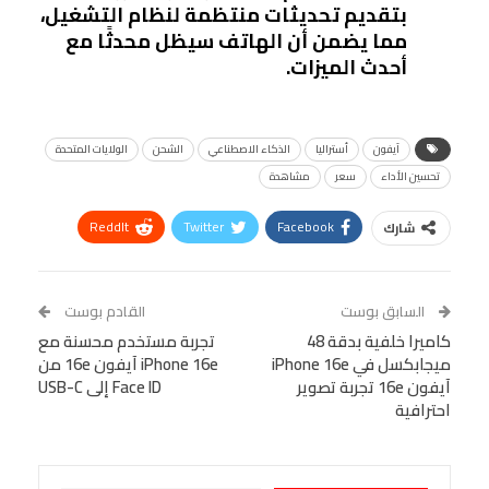
بتقديم تحديثات منتظمة لنظام التشغيل،
مما يضمن أن الهاتف سيظل محدثًا مع
أحدث الميزات.
آيفون
أستراليا
الذكاء الاصطناعي
الشحن
الولايات المتحدة
تحسين الأداء
سعر
مشاهدة
ReddIt
Twitter
Facebook
شارك
Linkedin
Facebook Messenger
WhatsApp
Telegram
Tumblr
السابق بوست
القادم بوست
البريد الإلكتروني
كاميرا خلفية بدقة 48
StumbleUpon
VK
تجربة مستخدم محسنة مع
ميجابكسل في iPhone 16e
iPhone 16e آيفون 16e من
Viber
BlackBerry
LINE
Digg
آيفون 16e تجربة تصوير
Face ID إلى USB-C
احترافية
طباعة
OK.ru
Pinterest