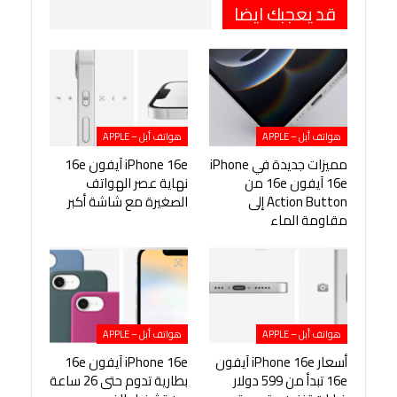
قد يعجبك ايضا
هواتف أبل – APPLE
هواتف أبل – APPLE
مميزات جديدة في iPhone
iPhone 16e آيفون 16e
16e آيفون 16e من
نهاية عصر الهواتف
Action Button إلى
الصغيرة مع شاشة أكبر
مقاومة الماء
هواتف أبل – APPLE
هواتف أبل – APPLE
أسعار iPhone 16e آيفون
iPhone 16e آيفون 16e
16e تبدأ من 599 دولار
بطارية تدوم حتى 26 ساعة