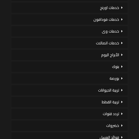
خدمات اورنج
خدمات فودافون
خدمات وى
خدمات اتصالات
الأبراج اليوم
بنوك
بورصة
تربية الحيوانات
تربية القطط
تردد قنوات
خضروات
فوائد العسل