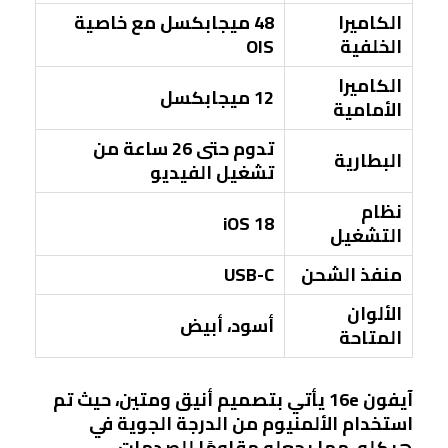
الكاميرا
48 ميجابكسل مع خاصية
الخلفية
OIS
الكاميرا
12 ميجابكسل
الأمامية
تدوم حتى 26 ساعة من
البطارية
تشغيل الفيديو
نظام
iOS 18
التشغيل
منفذ الشحن
USB-C
الألوان
أسود، أبيض
المتاحة
آيفون 16e يأتي بتصميم أنيق ومتين، حيث تم
استخدام الألمنيوم من الدرجة الجوية في
هيكله، مما يجعله مقاومًا للصدمات