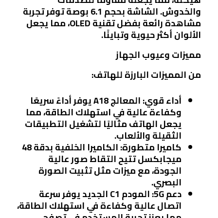
والخدوش. الشاشة بحجم 6.1 بوصة توفر تجربة
مشاهدة رائعة بفضل تقنية OLED، مما يجعل
الألوان أكثر حيوية وتباينًا.
مميزات وعيوب الجهاز
من المميزات البارزة للهاتف:
أداء قوي
: المعالج A18 يوفر أداءً سريعًا
وكفاءة عالية في استهلاك الطاقة، مما
يجعل الهاتف مثاليًا لتشغيل التطبيقات
الثقيلة والألعاب.
كاميرا متطورة
: الكاميرا الخلفية بدقة 48
ميجابكسل تتيح التقاط صور عالية
الجودة، مع ميزات مثل تثبيت الصورة
البصري.
دعم 5G
: المودم C1 الجديد يوفر سرعة
اتصال عالية وكفاءة في استهلاك الطاقة،
مما يعزز تجربة المستخدم في تصفح