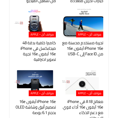
خيارات تخزين متعددة
من تشغيل الفيديو
هواتف أبل – APPLE
هواتف أبل – APPLE
تجربة مستخدم محسنة مع
كاميرا خلفية بدقة 48
iPhone 16e آيفون 16e
ميجابكسل في iPhone
من Face ID إلى USB-C
16e آيفون 16e تجربة
تصوير احترافية
هواتف أبل – APPLE
هواتف أبل – APPLE
معالج A18 في iPhone
iPhone 16e آيفون 16e
16e آيفون 16e أداء قوي
تصميم أنيق وشاشة OLED
مع دعم الذكاء
بحجم 6.1 بوصة