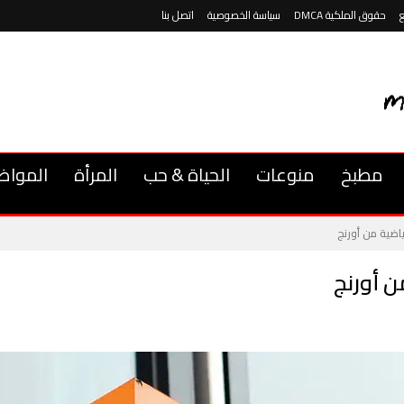
حقوق الملكية DMCA
سياسة الخصوصية
اتصل بنا
مطبخ
منوعات
الحياة & حب
المرأة
المواض
ياضية من أورنج
ن أورنج