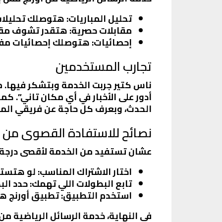
تحليل المباريات
: هتوصلك تحليلات
مقابلات حصرية
: هتقدر تشوف مقاب
إحصائيات
: هتوصلك إحصائيات مفصل
تجارب المستخدمين
ناس كتير جربت الخدمة وبتشكر فيها. م
أدور على الأخبار في أي مكان تاني”. ك
الحدث، وبعرف كل حاجة عن فريقي الم
نصائح للاستفادة القصوى من 
عشان تستفيد من الخدمة لأقصى درجة،
اختار الاشتراك المناسب
: لو هتست
تابع البطولات اللي تهمك
: حدد ال
استخدم التطبيق
: تطبيق أورنج ه
في النهاية، خدمة الرسائل الرياضية م