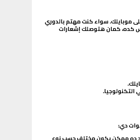
على موبايلك. سواء كنت مهتم بالدوري
 بس كده، كمان هتوصلك إشعارات
يلك.
 التكنولوجيا.
وات دي:
ود ده ممكن يكون مختلف حسب نوع