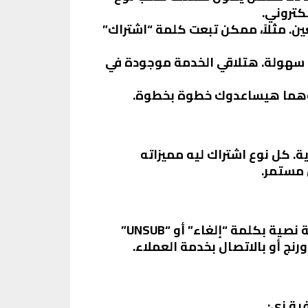
لكتروني.
ن. مثلاً، ممكن تبعت كلمة “اشتراك”
ل سهولة. هتلاقي الخدمة موجودة في
 وهما هيساعدوك خطوة بخطوة.
. كل نوع اشتراك ليه مميزاته
 مستمر.
لو في أي وقت حبيت تلغي الخدمة، الموضوع سهل جداً. كل اللي عليك تعمله هو إنك تبعت رسالة نصية بكلمة “إلغاء” أو “UNSUB”
ج أو بالاتصال بخدمة العملاء.
ية زي: