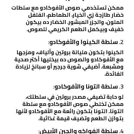
ممكن تستخدمي صوص الأفوكادو مع سلطات
خضار طازجة زي الخيار، الطماطم، الفلفل
الملون، والجزر المبشور. الخضار ده بيكون
خفيف وبيكمل الطعم الكريمي للصوص.
2.
سلطة الكينوا والأفوكادو
:
الكينوا بتكون مليانة بروتين وألياف، ومزجها
مع الأفوكادو والصوص ده بيخليها أكتر صحية
ومشبعة. أضيفي شوية جرجير أو سبانخ لزيادة
الفائدة.
3.
سلطة التونا والأفوكادو
:
لو حابة تضيفي مصدر بروتين في سلطتك،
ممكن تخلطي صوص الأفوكادو مع سلطة
التونا. التونا بتكون رائعة مع الأفوكادو لأنها
بتوازن الطعم وتضيف قيمة غذائية.
4.
سلطة الفواكه والجبن الأبيض
: