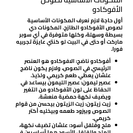
الأفوكادو
أول حاجة لازم نعرف المكونات الأساسية
لصوص الأفوكادو الطازج. المكونات دي
بسيطة وسهلة، وكلها متوفرة في أي سوبر
ماركت أو حتى في البيت لو كنتي عايزة تجربيه
فورا.
أفوكادو ناضج
: الافوكادو هو العنصر
الرئيسي في الصوص، ولازم يكون ناضج
علشان يعطي طعم كريمي ولذيذ.
عصير ليمون
: عصير الليمون بيساعد في
الحفاظ على لون الأفوكادو من التغير
ويضيف نكهة حمضية منعشة.
زيت زيتون
: زيت الزيتون بيحسن من قوام
الصوص وبيزود طعمه وبيخليه أكتر
كريمي.
ملح وفلفل أسود
: علشان تضيف نكهة،
الملح والفلفل الأسود هما أساسيين في