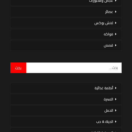
عجائن ومخبوزات
عصائر
لانش بوكس
فواكه
قصص
أنظمة غذائية
الاسرة
الحمل
الحياة & حب