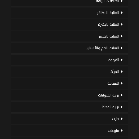
الصحة & اللياقة
العناية بالاظافر
العناية بالبشرة
العناية بالشعر
العناية بالفم والأسنان
القهوة
المرأة
السياحة
تربية الحيوانات
تربية القطط
دايت
منوعات