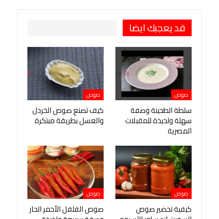
طباعة
OK.ru
Pinterest
قد يعجبك ايضا
صوص
صوص
سلطة الطحينة وصفة
كيف تصنع صوص الخردل
سهلة ولذيذة للمقبلات
والعسل بطريقة مبتكرة
المصرية
صوص
صوص
كيفية تحضير صوص
صوص الفلفل الأحمر الحار