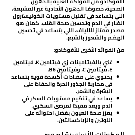
الأفوكادو من الفواكه الغنية بالدهون
الصحية، خصوصًا الدهون الأحادية غير المشبعة،
اللي بتساعد في تقليل مستويات الكوليسترول
الضار في الدم وتحسين صحة القلب. كمان هو
مصدر ممتاز للألياف، اللي بتساعد في تحسين
الهضم والشعور بالشبع.
من الفوائد الأخرى للأفوكادو:
غني بالفيتامينات زي فيتامين K، فيتامين
E، فيتامين C، وفيتامين B6.
يحتوي على مضادات أكسدة قوية بتساعد
في محاربة الجذور الحرة والحفاظ على
البشرة والشعر.
يساعد في تنظيم مستويات السكر في
الدم ويعد مفيدًا لمرضى السكري.
يعزز صحة العيون بفضل احتوائه على
اللوتين والزياكسانثين.
المكونات الأساسية لصوص