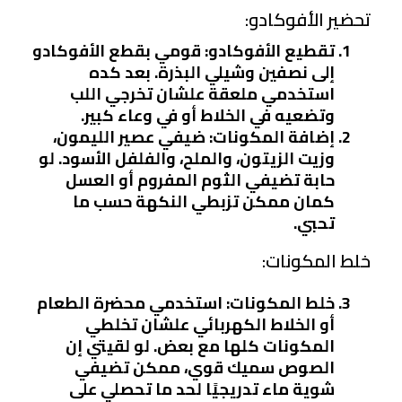
تحضير الأفوكادو:
تقطيع الأفوكادو
: قومي بقطع الأفوكادو
إلى نصفين وشيلي البذرة. بعد كده
استخدمي ملعقة علشان تخرجي اللب
وتضعيه في الخلاط أو في وعاء كبير.
إضافة المكونات
: ضيفي عصير الليمون،
وزيت الزيتون، والملح، والفلفل الأسود. لو
حابة تضيفي الثوم المفروم أو العسل
كمان ممكن تزبطي النكهة حسب ما
تحبي.
خلط المكونات:
خلط المكونات
: استخدمي محضرة الطعام
أو الخلاط الكهربائي علشان تخلطي
المكونات كلها مع بعض. لو لقيتي إن
الصوص سميك قوي، ممكن تضيفي
شوية ماء تدريجيًا لحد ما تحصلي على