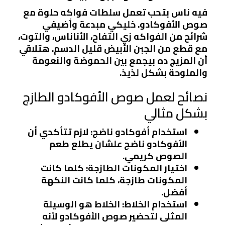
فيه ناس بتحب تعمل سلطات فواكه حلوة مع
صوص الأفوكادو. خليكي مبدعة وأضيفي
شرائح من الفواكه زي التفاح، الأناناس، والتوت،
مع قطع من الجبن الأبيض قليل الدسم. هتلاقي
أن المزيج ده بيجمع بين الحموضة والنعومة
والملوحة بشكل لذيذ.
نصائح لعمل صوص الأفوكادو الطازج
بشكل مثالي
استخدام أفوكادو ناضج
: لازم تتأكدي أن
الأفوكادو ناضج علشان يطلع طعم
الصوص كريمي.
اختيار المكونات الطازجة
: كلما كانت
المكونات طازجة، كلما كانت النكهة
أفضل.
استخدام الخلاط
: الخلاط هو الوسيلة
المثلى لتحضير صوص الأفوكادو لأنه