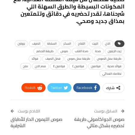
المكونات البسيطة والطرق السهلة اللي
شرحناها، تقدر تحضريه في دقائق وتتمتعين
بمذاق جديد وصحي.
الان
البيت
التفاح
السكر
السلطة
الصيف
بروتين
زيت الزيتون
صحة
صحة القلب
صوص
طريقة التحضير
طريقة عمل الصوص
طريقة عمل صوص
فصل الصيف
فوائد
فوائد صحية
فيتامين
فيتامين C
فيتامين E
مصر الان
ملح
نظامك الغذائي
ReddIt
Twitter
Facebook
شارك
Linkedin
Facebook Messenger
WhatsApp
Telegram
Tumblr
السابق بوست
القادم بوست
البريد الإلكتروني
صوص الجواكامولي طريقة
StumbleUpon
VK
صوص الليمون الحار للأطباق
تحضيره بشكل مثالي
الشرقية
Viber
BlackBerry
LINE
Digg