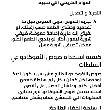
القوام الكريمي اللي تحبيه.
التجربة والتعديل:
تجربة الصوص
: جربي الصوص قبل ما
تقدميه وحسّني الطعم حسب رغبتك. لو
لقيتي إنك عايزة إضافة حموضة، ضيفي
شوية ليمون أكتر. لو بتحبي الطعم الحلو،
ممكن تضيفي شوية عسل.
كيفية استخدام صوص الأفوكادو في
السلطات
صوص الأفوكادو الطازج مش بس بيكون لذيذ
لوحده، لكن كمان بيخلي أي سلطة طعمها
أفضل بكتير. وعلشان تحصلي على أقصى
استفادة من صوص الأفوكادو، لازم تختاري
المكونات اللي هتمشي معاه بشكل متناسق.
1.
سلطة الخضار الطازجة
: