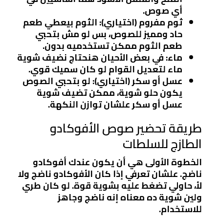
أي صوص.
ثوم مفروم (اختياري)
: الثوم بيعطي طعم
حاد ومميز للصوص، بس لو مش بتحبي
طعم الثوم ممكن تستخدميه بدون.
ماء
: في بعض الأحيان هنحتاج نضيف شوية
ماء لتعديل القوام لو كان سميك قوي.
عسل أو سكر (اختياري)
: لو بتحبي الصوص
يكون حلو شوية، ممكن تضيف شوية
عسل أو سكر علشان توازن النكهة.
طريقة تحضير صوص الأفوكادو
الطازج للسلطات
الخطوة الأولى هي أن يكون عندك أفوكادو
ناضج. علشان تعرفي إذا كان الأفوكادو ناضج ولا
لأ، حاولي تضغط عليه بشوية قوة. لو كان طري
ولين شوية ده معناه إنه ناضج وجاهز
للاستخدام.