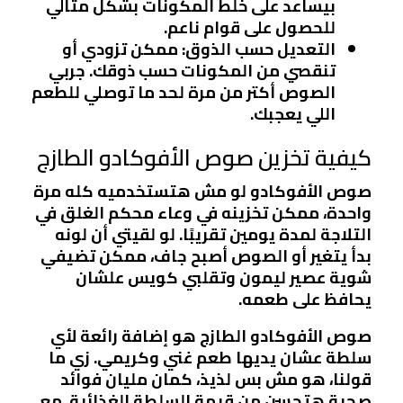
بيساعد على خلط المكونات بشكل مثالي
للحصول على قوام ناعم.
التعديل حسب الذوق
: ممكن تزودي أو
تنقصي من المكونات حسب ذوقك. جربي
الصوص أكتر من مرة لحد ما توصلي للطعم
اللي يعجبك.
كيفية تخزين صوص الأفوكادو الطازج
صوص الأفوكادو لو مش هتستخدميه كله مرة
واحدة، ممكن تخزينه في وعاء محكم الغلق في
التلاجة لمدة يومين تقريبًا. لو لقيتي أن لونه
بدأ يتغير أو الصوص أصبح جاف، ممكن تضيفي
شوية عصير ليمون وتقلبي كويس علشان
يحافظ على طعمه.
صوص الأفوكادو الطازج هو إضافة رائعة لأي
سلطة عشان يديها طعم غني وكريمي. زي ما
قولنا، هو مش بس لذيذ، كمان مليان فوائد
صحية هتحسن من قيمة السلطة الغذائية. مع