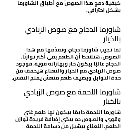
كيفية دمج هذا الصوص مع أطباق الشاورما
بشكل احترافي.
شاورما الدجاج مع صوص الزبادي
بالخيار
لما تجيب شاورما دجاج، وتقدّمها مع هذا
الصوص، هتلاحظ أن الطعم بقى أكتر توازنًا.
الدجاج غالبًا بيكون حار وبهاراته قوية، فوجود
صوص الزبادي مع الخيار والنعناع هيخفف من
حدة التوابل ويضيف طعم منعش يفتح النفس.
شاورما اللحمة مع صوص الزبادي
بالخيار
شاورما اللحمة دايمًا بيكون لها طعم غني
وقوي، والصوص ده بيدّي إضافة فريدة توازن
الطعم. النعناع بيشيل من دسامة اللحمة