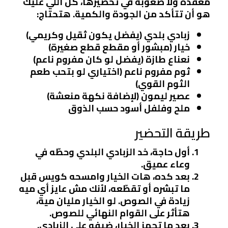
معقدة ولا صعوبة في تحضيرها، كل اللي عليك
هو أن تتأكد من الجودة والكمية. هتحتاج:
زبادي بلدي (يفضل يكون ثقيل وكريمي)
خيار (مبشور أو مقطع قطع صغيرة)
نعناع طازة (يفضل لو كان مفروم ناعم)
ثوم مفروم ناعم (اختياري لو بتحب طعم
الثوم القوي)
عصير ليمون (لإضافة نكهة منعشة)
ملح وفلفل أسود حسب الذوق
طريقة التحضير
أول حاجة، خد الزبادي البلدي وحطّه في
وعاء عميق.
بعد كده، هات الخيار وامسحه كويس قبل
ما تبشره أو تقطّعه، لأنك مش عايز أي ميه
زيادة في الصوص. لو الخيار مليان مية،
هتأثر على القوام النهائي للصوص.
بعد ما تجهز الخيار، ضيفه على الزبادي.