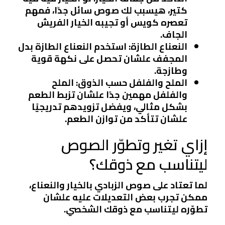
كتير، هيسبب لك صوص سائل جدًا، فمهم
تعصره كويس أو تجيبه الخيار الفريش
الجاف.
النعناع الطازة
: استخدم النعناع الطازة بدل
المجفف علشان تحصل على نكهة قوية
وطازجة.
الملح والفلفل حسب الذوق
: الملح
والفلفل مهمين جدًا علشان تزبط الطعم
بشكل مثالي، ويفضل تزويدهم تدريجيًا
علشان تتأكد من توازن الطعم.
إزاي تغير وتطوّر الصوص
ليتناسب مع ذوقك؟
لما تعتاد على صوص الزبادي بالخيار والنعناع،
ممكن تجرب بعض التعديلات عليه علشان
تطوّره ليتناسب مع ذوقك الشخصي.