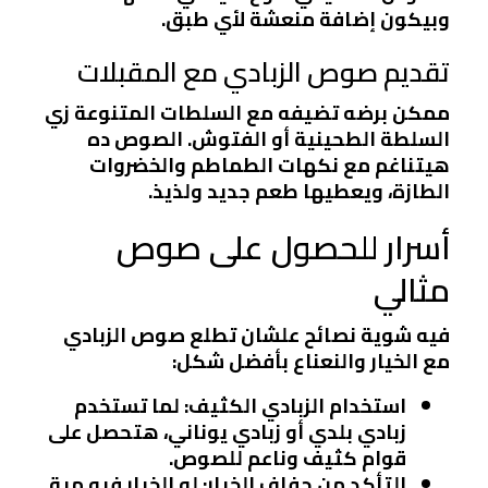
وبيكون إضافة منعشة لأي طبق.
تقديم صوص الزبادي مع المقبلات
ممكن برضه تضيفه مع السلطات المتنوعة زي
السلطة الطحينية أو الفتوش. الصوص ده
هيتناغم مع نكهات الطماطم والخضروات
الطازة، ويعطيها طعم جديد ولذيذ.
أسرار للحصول على صوص
مثالي
فيه شوية نصائح علشان تطلع صوص الزبادي
مع الخيار والنعناع بأفضل شكل:
استخدام الزبادي الكثيف
: لما تستخدم
زبادي بلدي أو زبادي يوناني، هتحصل على
قوام كثيف وناعم للصوص.
التأكد من جفاف الخيار
: لو الخيار فيه مية