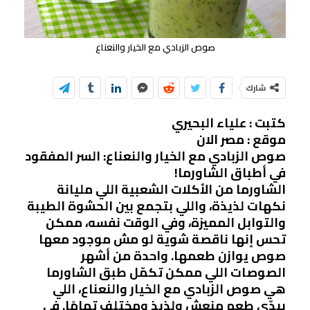
صوص الزبادي مع الخيار والنعناع
شارك
كتبت : علياء البحيري
موقع : مصر الان
صوص الزبادي مع الخيار والنعناع: السر المفقود
في أطباق الشاورما!
الشاورما من الأكلات الشعبية اللي مليانة
نكهات لذيذة، واللي بتجمع بين الحشوة الطيبة
والتوابل المميزة، وفي الوقت نفسه، ممكن
تحس إنها ناقصة شوية لو مش موجود معها
صوص يوازن طعمها. واحدة من أشهر
الصوصات اللي ممكن تكمّل طبق الشاورما
هي صوص الزبادي مع الخيار والنعناع، اللي
بيدّي طعم منعش ولذيذ ومختلف تمامًا. في