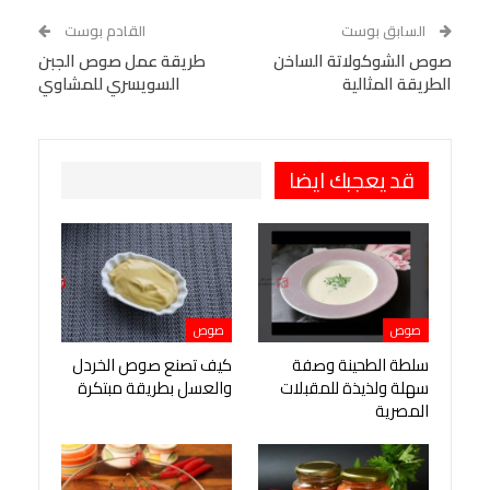
WhatsApp
Telegram
Tumblr
السابق بوست
القادم بوست
البريد الإلكتروني
صوص الشوكولاتة الساخن
StumbleUpon
VK
طريقة عمل صوص الجبن
الطريقة المثالية
السويسري للمشاوي
Viber
BlackBerry
LINE
Digg
طباعة
OK.ru
Pinterest
قد يعجبك ايضا
صوص
صوص
سلطة الطحينة وصفة
كيف تصنع صوص الخردل
سهلة ولذيذة للمقبلات
والعسل بطريقة مبتكرة
المصرية