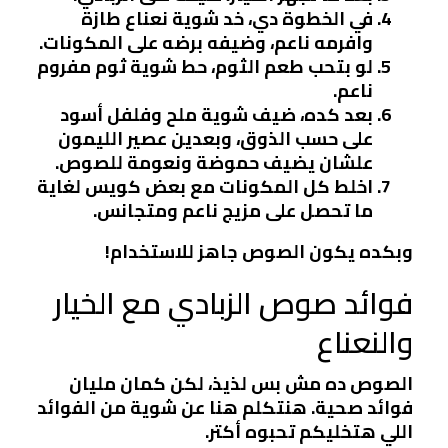
في الخطوة دي، خد شوية نعناع طازة
وافرمه ناعم، وضيفه برضه على المكونات.
لو بتحب طعم الثوم، حط شوية ثوم مفروم
ناعم.
بعد كده، ضيف شوية ملح وفلفل أسود
على حسب الذوق، وبعدين عصير الليمون
علشان يضيف حموضة ونعومة للصوص.
اخلط كل المكونات مع بعض كويس لغاية
ما تحصل على مزيج ناعم ومتجانس.
وبكده يكون الصوص جاهز للاستخدام!
فوائد صوص الزبادي مع الخيار
والنعناع
الصوص ده مش بس لذيذ، لكن كمان مليان
فوائد صحية. هنتكلم هنا عن شوية من الفوائد
اللي هتخليكم تحبوه أكتر.