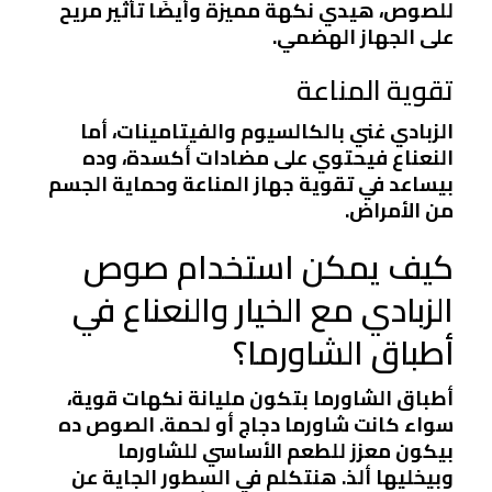
للصوص، هيدي نكهة مميزة وأيضًا تأثير مريح
على الجهاز الهضمي.
تقوية المناعة
الزبادي غني بالكالسيوم والفيتامينات، أما
النعناع فيحتوي على مضادات أكسدة، وده
بيساعد في تقوية جهاز المناعة وحماية الجسم
من الأمراض.
كيف يمكن استخدام صوص
الزبادي مع الخيار والنعناع في
أطباق الشاورما؟
أطباق الشاورما بتكون مليانة نكهات قوية،
سواء كانت شاورما دجاج أو لحمة. الصوص ده
بيكون معزز للطعم الأساسي للشاورما
وبيخليها ألذ. هنتكلم في السطور الجاية عن