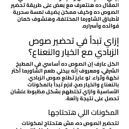
المقال ده هنتعرف مع بعض على طريقة تحضير
الصوص ده وكيف ممكن يضيف لمسة سحرية
لأطباق الشاورما المختلفة، وهنشوف كمان
فوائده وأسراره.
إزاي تبدأ في تحضير صوص
الزبادي مع الخيار والنعناع؟
الكل عارف إن الصوص ده أساسي في المطبخ
الشرقي، ومعروف إنَّه بيخلي طعم الشاورما أكتر
نكهة وثراء. لو عايز تطلع صوص الزبادي
بالنعناع والخيار صح، لازم تبدأ بالمكونات
الأساسية وازاي تخلطهم بشكل مظبوط علشان
تحصل على نتيجة رائعة.
المكونات اللي هتحتاجها
لتحضير الصوص ده، مش هتحتاج لمكونات