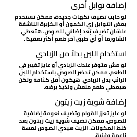
إضافة توابل أخرى
لو حابب تضيف نكهات جديدة، ممكن تستخدم
بعض التوابل زي الكمون أو الكزبرة الناشفة
علشان تضيف بُعد إضافي للصوص. هتعطي
الشاورما أو أي طبق آخر طعم أكثر تعقيدًا.
استخدام اللبن بدلاً من الزبادي
لو مش متوفر عندك الزبادي أو عايز تغيير في
الطعم، ممكن تحضر الصوص باستخدام اللبن
الرائب بدل الزبادي. هيكون أقل كثافة ولكن
هيعطي طعم منعش ولذيذ برضه.
إضافة شوية زيت زيتون
لو عايز تعزز القوام وتضيف نعومة إضافية
للصوص، ممكن تضيف شوية زيت زيتون بعد
خلط المكونات. الزيت هيدي الصوص لمسة
ناعمة وغنية.