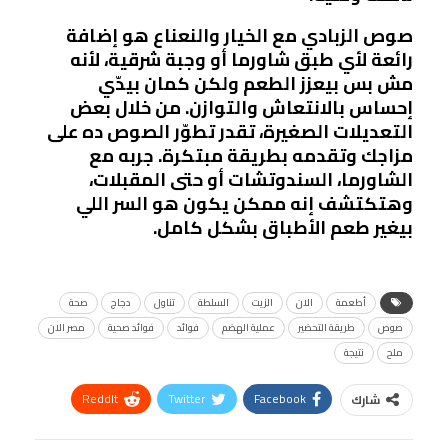
صوص الزبادي مع الخيار والنعناع هو إضافة
رائعة لأي طبق شاورما أو وجبة شرقية، لأنه
مش بس بيعزز الطعم ولكن كمان بيدّي
إحساس بالانتعاش والتوازن. من خلال بعض
التعديلات الصغيرة، تقدر تطوّر الصوص ده على
مزاجك وتقدمه بطريقة مبتكرة. جربه مع
الشاورما، السندوتشات أو حتى المقبلات،
وهتكتشف إنه ممكن يكون هو السر اللي
بيغير طعم الأطباق بشكل كامل.
أطعمة
الان
الزيت
السلطة
تناول
دجاج
صحة
صوص
طريقة التحضير
عملية الهضم
فوائد
فوائد صحية
مصر الان
ملح
نتيجة
ReddIt
Twitter
Facebook
شارك
Linkedin
Facebook Messenger