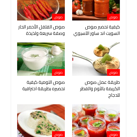
صوص
صوص
كيفية تحضير صوص
صوص الفلفل الأحمر الحار
السويت اند ساور الآسيوي
وصفة سريعة ولذيذة
صوص
صوص
طريقة عمل صوص
صوص التومية كيفية
الكريمة بالثوم والفطر
تحضيره بطريقة احترافية
للدجاج
صوص
صوص