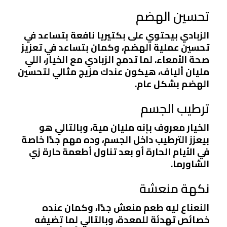
تحسين الهضم
الزبادي بيحتوي على بكتيريا نافعة بتساعد في
تحسين عملية الهضم، وكمان بتساعد في تعزيز
صحة الأمعاء. لما تدمج الزبادي مع الخيار، اللي
مليان ألياف، هيكون عندك مزيج مثالي لتحسين
الهضم بشكل عام.
ترطيب الجسم
الخيار معروف بإنه مليان مية، وبالتالي هو
بيعزز الترطيب داخل الجسم، وده مهم جدًا خاصة
في الأيام الحارة أو بعد تناول أطعمة حارة زي
الشاورما.
نكهة منعشة
النعناع ليه طعم منعش جدًا، وكمان عنده
خصائص تهدئة للمعدة، وبالتالي لما تضيفه