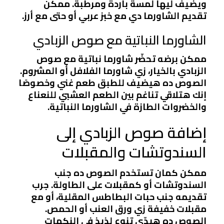
ويضيف ليها لمسة باردة ومرطبة. ممكن
تقديم الشاورما دي مع خبز عربي أو حتى مع أرز.
الشاورما النباتية مع صوص الزبادي
ممكن برضه تحضّر شاورما نباتية مع صوص
الزبادي بالخيار، زي شاورما الفلافل أو المشروم.
الصوص ده هيضيف للطبق طعم غني وخصوصًا
إنك هتلاقي تناغم بين الطعم العشبي للنعناع
والخضروات الطازة في الشاورما النباتية.
إضافة صوص الزبادي إلى
السندوتشات والمقبلات
ممكن كمان تستخدم الصوص ده جنب
السندوتشات أو كمقبلات على الطاولة. جرب
تقديمه جنب حبات البطاطس المقلية، أو مع
مقبلات خفيفة زي ورق العنب أو الحمص.
الصوص ده هيدّي تنوع لذيذ في النكهات