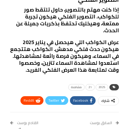
إذا كنت مهتم بالتصوير، حاول تلتقط صور
للكواكب. التصوير الفلكي هيكون تجربة
ممتعة، وهيخليك تحتفظ بذكريات جميلة عن
الحدث.
عرض الكواكب اللي هيحصل في يناير 2025
هيكون حدث فلكي مدهش. الكواكب هتتجمع
في السماء، وهيكون فرصة رائعة لمشاهدتها.
استعدوا لمشاهدة السماء تتزين، وخصصوا
وقت لمتابعة هذا العرض الفلكي الفريد.
2025
21
مشاهدة
ReddIt
Twitter
Facebook
شارك
Linkedin
Facebook Messenger
WhatsApp
Telegram
Tumblr
السابق بوست
القادم بوست