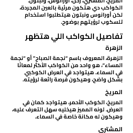
المريخ، المشتري، زحل، أورانوس، ونبتون.
الكواكب دي هتكون مرئية بالعين المجردة،
لكن أورانوس ونبتون هيتطلبوا استخدام
تلسكوب لرؤيتهم بوضوح.
تفاصيل الكواكب اللي هتظهر
الزهرة
الزهرة، المعروف باسم “نجمة الصباح” أو “نجمة
المساء”، هو واحد من الكواكب الأكثر لمعانًا
في السماء. هيتواجد في العرض الكوكبي
بشكل واضح، وهيكون فرصة رائعة لرؤيته.
المريخ
المريخ، الكوكب الأحمر، هيتواجد كمان في
العرض. لونه المميز هيخليه سهل التعرف عليه،
وهيكون له مكانة خاصة في السماء.
المشتري