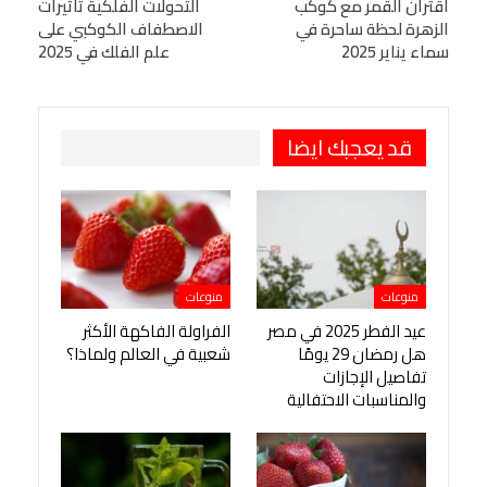
البريد الإلكتروني
اقتران القمر مع كوكب
StumbleUpon
VK
التحولات الفلكية تأثيرات
الزهرة لحظة ساحرة في
الاصطفاف الكوكبي على
Viber
BlackBerry
LINE
Digg
سماء يناير 2025
علم الفلك في 2025
طباعة
OK.ru
Pinterest
قد يعجبك ايضا
منوعات
منوعات
عيد الفطر 2025 في مصر
الفراولة الفاكهة الأكثر
هل رمضان 29 يومًا
شعبية في العالم ولماذا؟
تفاصيل الإجازات
والمناسبات الاحتفالية