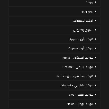
بورصة
ووردبريس
الذكاء الاصطناعي
تسويق إلكتروني
هواتف أبل – Apple
هواتف أوبو – Oppo
هواتف إنفينكس – Infinix
هواتف ريلمي – Realme
هواتف سامسونج – Samsung
هواتف شاومي – Xiaomi
هواتف فيفو – Vivo
هواتف نوكيا – Nokia