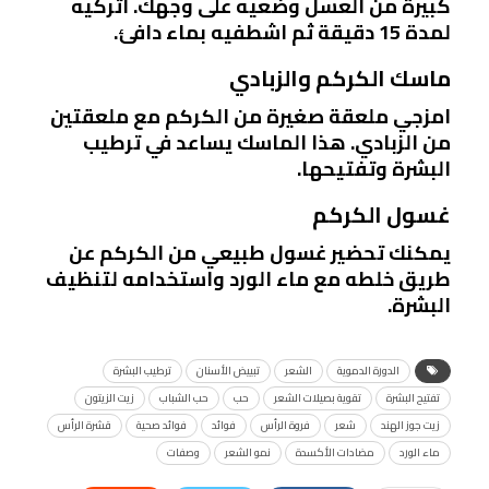
كبيرة من العسل وضعيه على وجهك. اتركيه
لمدة 15 دقيقة ثم اشطفيه بماء دافئ.
ماسك الكركم والزبادي
امزجي ملعقة صغيرة من الكركم مع ملعقتين
من الزبادي. هذا الماسك يساعد في ترطيب
البشرة وتفتيحها.
غسول الكركم
يمكنك تحضير غسول طبيعي من الكركم عن
طريق خلطه مع ماء الورد واستخدامه لتنظيف
البشرة.
الدورة الدموية
الشعر
تبييض الأسنان
ترطيب البشرة
تفتيح البشرة
تقوية بصيلات الشعر
حب
حب الشباب
زيت الزيتون
زيت جوز الهند
شعر
فروة الرأس
فوائد
فوائد صحية
قشرة الرأس
ماء الورد
مضادات الأكسدة
نمو الشعر
وصفات