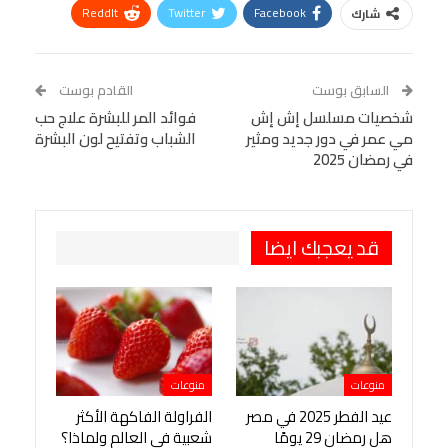
ReddIt
Twitter
Facebook
شارك
Linkedin
Facebook Messenger
WhatsApp
Telegram
Tumblr
السابق بوست
القادم بوست
البريد الإلكتروني
شخصيات مسلسل إش إش
StumbleUpon
VK
فوائد المر للبشرة علاج حب
مي عمر في دور جديد ومثير
الشباب وتفتيح لون البشرة
Viber
BlackBerry
LINE
Digg
في رمضان 2025
طباعة
OK.ru
Pinterest
قد يعجبك ايضا
منوعات
منوعات
عيد الفطر 2025 في مصر
الفراولة الفاكهة الأكثر
هل رمضان 29 يومًا
شعبية في العالم ولماذا؟