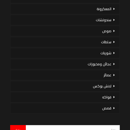
المعكرونة
سندوتشات
صوص
سلطات
شوربات
عجائن ومخبوزات
عصائر
لانش بوكس
فواكه
قصص