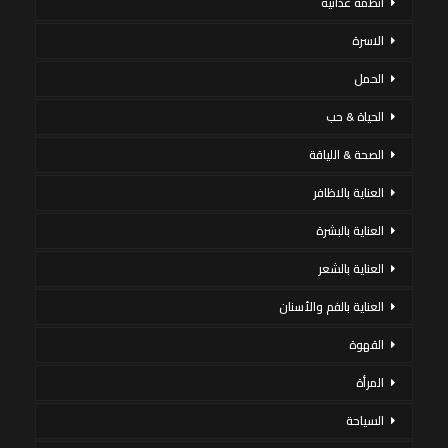
أنظمة غذائية
الاسرة
الحمل
الحياة & حب
الصحة & اللياقة
العناية بالاظافر
العناية بالبشرة
العناية بالشعر
العناية بالفم والأسنان
القهوة
المرأة
السياحة