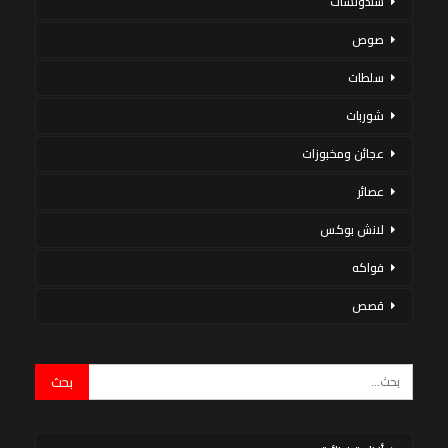
سندوتشات
صوص
سلطات
شوربات
عجائن ومخبوزات
عصائر
لانش بوكس
فواكه
قصص