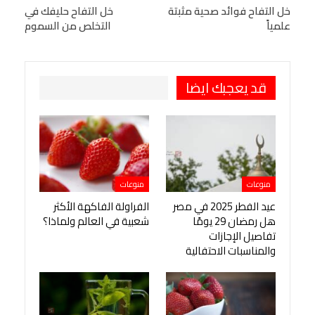
البريد الإلكتروني
خل التفاح فوائد صحية مثبتة
StumbleUpon
VK
خل التفاح حليفك في
علمياً
التخلص من السموم
Viber
BlackBerry
LINE
Digg
طباعة
OK.ru
Pinterest
قد يعجبك ايضا
منوعات
منوعات
عيد الفطر 2025 في مصر
الفراولة الفاكهة الأكثر
هل رمضان 29 يومًا
شعبية في العالم ولماذا؟
تفاصيل الإجازات
والمناسبات الاحتفالية