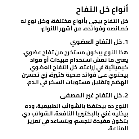
أنواع خل التفاح
خل التفاح ييجي بأنواع مختلفة، وكل نوع له
خصائصه وفوائده. من أشهر الأنواع:
1. خل التفاح العضوي
هذا النوع بيكون مستخرج من تفاح عضوي،
يعني ما تمش استخدام مبيدات أو مواد
كيميائية في زراعته. خل التفاح العضوي
بيحتوي على فوائد صحية كثيرة، زي تحسين
الهضم وتقليل مستويات السكر في الدم.
2. خل التفاح غير المصفى
النوع ده بيحتفظ بالشوائب الطبيعية، وده
بيخليه غني بالبكتيريا النافعة. الشوائب دي
بتكون مفيدة للجسم، وبتساعد في تعزيز
المناعة.