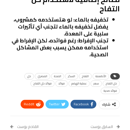
التفاح
تخفيفه بالماء
: لو هتستخدمه كمشروب،
يفضل تخفيفه بالماء لتجنب أي تأثيرات
سلبية على المعدة.
تجنب الإفراط
: رغم فوائده، لكن الإفراط في
استخدامه ممكن يسبب بعض المشاكل
الصحية.
الأطعمة
التفاح
السكر
الصحة
المصري
خل
خل التفاح
سعر
عملية الهضم
فوائد
فوائد خل التفاح
فوائد صحية
ReddIt
Twitter
Facebook
شارك
Linkedin
Facebook Messenger
WhatsApp
Telegram
Tumblr
السابق بوست
القادم بوست