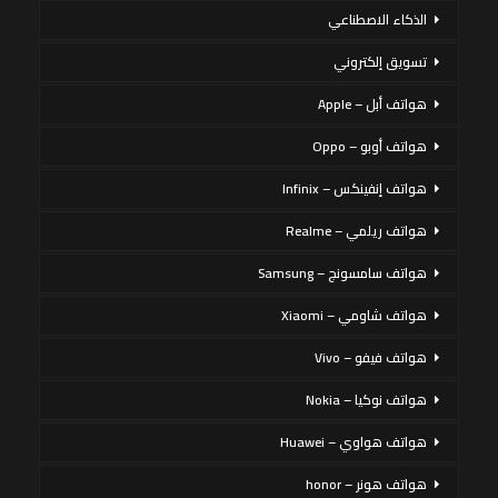
الذكاء الاصطناعي
تسويق إلكتروني
هواتف أبل – Apple
هواتف أوبو – Oppo
هواتف إنفينكس – Infinix
هواتف ريلمي – Realme
هواتف سامسونج – Samsung
هواتف شاومي – Xiaomi
هواتف فيفو – Vivo
هواتف نوكيا – Nokia
هواتف هواوي – Huawei
هواتف هونر – honor