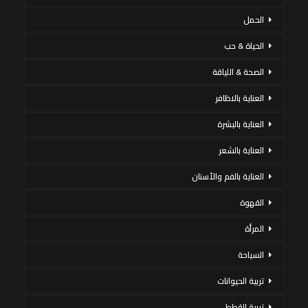
الحمل
الحياة & حب
الصحة & اللياقة
العناية بالاظافر
العناية بالبشرة
العناية بالشعر
العناية بالفم والأسنان
القهوة
المرأة
السياحة
تربية الحيوانات
تربية القطط