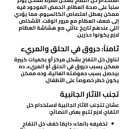
استخدام خل التفاح بشكل مفرط ممكن يؤثر
سلباً على صحة العظام. الحمض الموجود فيه
ممكن يعطل امتصاص الكالسيوم، مما يؤدي
إلى ضعف العظام مع مرور الوقت. الأشخاص
اللي عندهم تاريخ عائلي مع هشاشة العظام
لازم يكونوا حذرين.
ثامناً: حروق في الحلق والمريء
تناول خل التفاح بشكل مركز أو بكميات كبيرة
ممكن يسبب حروق في الحلق أو المريء. ده
بيحصل بسبب حموضته العالية، وده ممكن
يكون خطر خصوصاً على الأطفال.
تجنب الآثار الجانبية
عشان تتجنب الآثار الجانبية لاستخدام خل
التفاح، لازم تتبع بعض النصائح:
تخفيفه بالماء
: دايمًا خفف خل التفاح