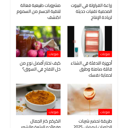
زراعة الفراولة في البيوت
مشروبات طبيعية فعالة
المحمية تقنيات حديثة
لتنقية الجسم من السموم
لزيادة الإنتاج
اكتشف
منوعات
منوعات
أجهزة التدفئة في الشتاء
كيف تختار أفضل نوع من
قاتلة صامتة وطرق
خل التفاح في السوق؟
لحماية نفسك
منوعات
منوعات
طريقة تحضير شربات
الكركم كنز الجمال
الحلويات لرمضان 2025
وفوائده للبشرة والشعر