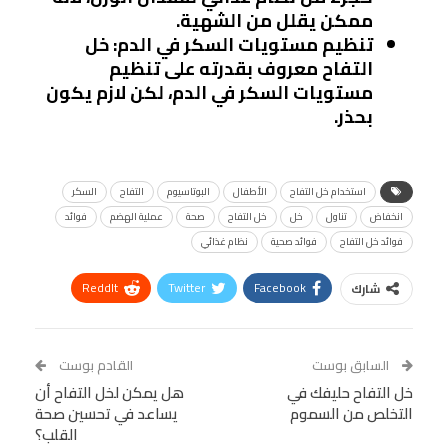
ممكن يقلل من الشهية.
تنظيم مستويات السكر في الدم
: خل
التفاح معروف بقدرته على تنظيم
مستويات السكر في الدم، لكن لازم يكون
بحذر.
استخدام خل التفاح
الأطفال
البوتاسيوم
التفاح
السكر
انخفاض
تناول
خل
خل التفاح
صحة
عملية الهضم
فوائد
فوائد خل التفاح
فوائد صحية
نظام غذائي
ReddIt
Twitter
Facebook
شارك
Linkedin
Facebook Messenger
WhatsApp
Telegram
Tumblr
السابق بوست
القادم بوست
البريد الإلكتروني
خل التفاح حليفك في
StumbleUpon
VK
هل يمكن لخل التفاح أن
التخلص من السموم
يساعد في تحسين صحة
Viber
BlackBerry
LINE
Digg
القلب؟