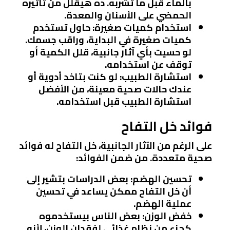
بالماء قبل ما تشربه. ده هيقلل من تأثيره
الحمضي على الأسنان والمعدة.
استخدام كميات صغيرة
: حاول تستخدم
كميات صغيرة في البداية، وراقب جسمك.
لو حسيت بأي آثار جانبية، قلل الكمية أو
توقف عن استخدامه.
استشارة الطبيب
: لو كنت بتاخد أدوية أو
عندك حالات صحية معينة، من الأفضل
استشارة الطبيب قبل استخدامه.
فوائد خل التفاح
على الرغم من الآثار الجانبية، خل التفاح له فوائد
صحية متعددة. من ضمن الفوائد:
تحسين الهضم
: بعض الدراسات بتشير إلى
أن خل التفاح ممكن يساعد في تحسين
عملية الهضم.
خفض الوزن
: بعض الناس بيستخدموه
كجزء من نظام غذائي لفقدان الوزن، لأنه