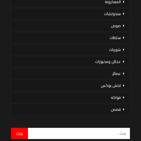
المعكرونة
سندوتشات
صوص
سلطات
شوربات
عجائن ومخبوزات
عصائر
لانش بوكس
فواكه
قصص