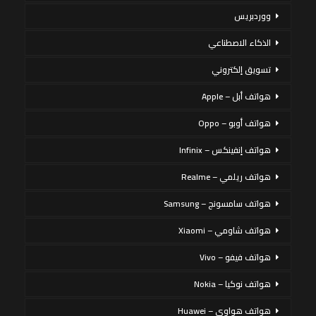
ووردبريس
الذكاء الاصطناعي
تسويق إلكتروني
هواتف أبل – Apple
هواتف أوبو – Oppo
هواتف إنفينكس – Infinix
هواتف ريلمي – Realme
هواتف سامسونج – Samsung
هواتف شاومي – Xiaomi
هواتف فيفو – Vivo
هواتف نوكيا – Nokia
هواتف هواوي – Huawei