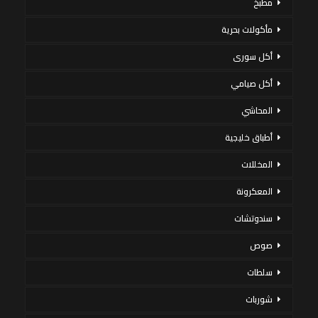
مطبخ
مأكولات بحرية
أكل سورى
أكل صيامي
المحاشي
أطباق خليجية
المخللات
المعكرونة
سندوتشات
صوص
سلطات
شوربات