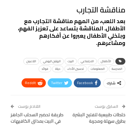
مناقشة التجارب
بعد اللعب، من المهم مناقشة التجارب مع
الأطفال. المناقشة بتساعد على تعزيز الفهم،
وبتخلي الأطفال يعبروا عن أفكارهم
ومشاعرهم.
الأطفال
الاجتماعي
البيت
الروتين اليومي
اللاعبين
المدرسة
المعلومات
تحسين الأداء
حياة
فوائد
ReddIt
Twitter
Facebook
شارك
Linkedin
Facebook Messenger
WhatsApp
Telegram
Tumblr
السابق بوست
القادم بوست
البريد الإلكتروني
خلطات طبيعية لتفتيح البشرة
StumbleUpon
VK
طريقة تحضير السحلب الجاهز
بطرق سهلة ومجربة
في البيت بمذاق الكافيهات
Viber
BlackBerry
LINE
Digg
طباعة
OK.ru
Pinterest