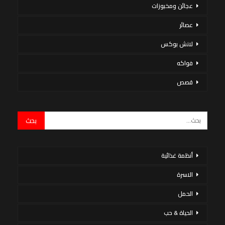
عجائن ومخبوزات
عصائر
لانش بوكس
فواكه
قصص
أنظمة غذائية
الاسرة
الحمل
الحياة & حب