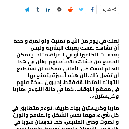
شارك
لعلك في يوم من الأيام تمنيت ولو لمرة واحدة
أن تشاهد نفسك بعينك البشرية وليس
بعدسات الكاميرا أو في المرآة، مثلما يتمكن
الجميع من مشاهدتك بأعينهم، ولأن في هذا
العالم ليست كل الأماني ممكنة لن تستطيع
أن تفعل ذلك، لأن هذه الميزة يتمتع بها
التوائم المتطابقة فقط، إذ يرون نسخة منهم
في معظم الأوقات، كما في حالة التوءم «ماريا
وكريستين».
ماريا وكريستين بهاء ظريف، توءم متطابق في
كل شيء، فهما نفس الشكل والملامح والوزن
والصوت وحتى الملابس، كما تدرسان سويا في
كلية طب الأسنان جامعة أسيوط، ولهما نفس