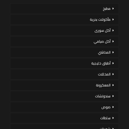
مطبخ
مأكولات بحرية
أكل سورى
أكل صيامي
المحاشي
أطباق خليجية
المخللات
المعكرونة
سندوتشات
صوص
سلطات
شوربات