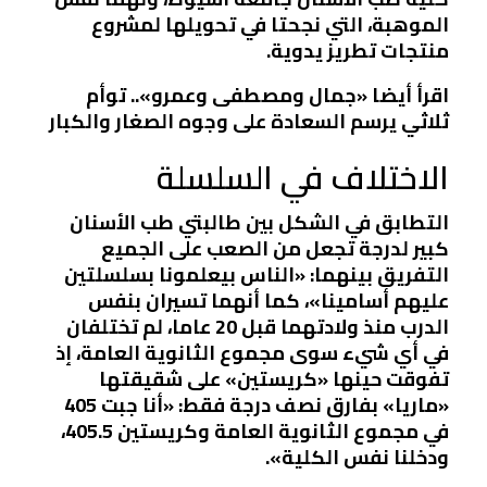
الموهبة، التي نجحتا في تحويلها لمشروع
منتجات تطريز يدوية.
اقرأ أيضا «جمال ومصطفى وعمرو».. توأم
ثلاثي يرسم السعادة على وجوه الصغار والكبار
الاختلاف في السلسلة
التطابق في الشكل بين طالبتي طب الأسنان
كبير لدرجة تجعل من الصعب على الجميع
التفريق بينهما: «الناس بيعلمونا بسلسلتين
عليهم أسامينا»، كما أنهما تسيران بنفس
الدرب منذ ولادتهما قبل 20 عاما، لم تختلفان
في أي شيء سوى مجموع الثانوية العامة، إذ
تفوقت حينها «كريستين» على شقيقتها
«ماريا» بفارق نصف درجة فقط: «أنا جبت 405
في مجموع الثانوية العامة وكريستين 405.5،
ودخلنا نفس الكلية».