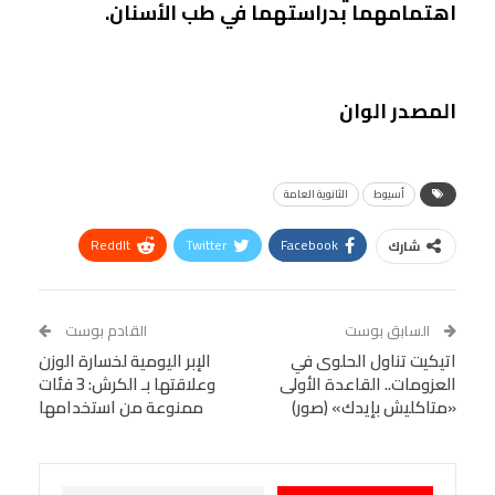
اهتمامهما بدراستهما في طب الأسنان.
المصدر الوان
أسيوط
الثانوية العامة
ReddIt
Twitter
Facebook
شارك
Linkedin
Facebook Messenger
WhatsApp
Telegram
Tumblr
السابق بوست
القادم بوست
البريد الإلكتروني
اتيكيت تناول الحلوى في
StumbleUpon
VK
الإبر اليومية لخسارة الوزن
العزومات.. القاعدة الأولى
وعلاقتها بـ الكرش: 3 فئات
Viber
BlackBerry
LINE
Digg
«متاكليش بإيدك» (صور)
ممنوعة من استخدامها
طباعة
OK.ru
Pinterest