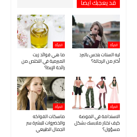
قد يعجبك ايضا
المرأة
المرأة
ليه الستات بتحس بالبرد
ما هي فوائد زيت
أكتر من الرجالة؟
الميرمية في التخلص من
رائحة الإبط؟
المرأة
المرأة
الاستدامة في الموضة
ماسكات الفواكه
كيف تختار ملابسك بشكل
والخضروات للبشرة سر
مسؤول؟
الجمال الطبيعي