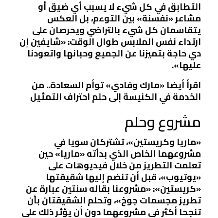
التطابق في كل شيء لا يسبب أي ضيق أو
مشاعر «نفسنة» بين التوءم، بل العكس
يتقاسمان كل شيء بالتراضي ويحرصان على
ارتداء نفس الملابس طوال الوقت: «شايفين إن
دي حاجة بتميزنا عن الجميع وحبانها واتعودنا
عليها».
اقرأ أيضا «مارك وفادي» توأم السعادة.. من
الخدمة في الكنيسة إلى حلم احتراف التمثيل
مشروع وحلم
«ماريا وكريستين»، تشتركان سويا في
مشروعهما الخاص الذي بدأته «ماريا» حين
تعلمت التطريز من خلال فيديوهات على
«يوتيوب»، قبل أن تنضم إليها شقيقتها
«كريستين»: «مشروعنا بقاله سنتين عبارة عن
تطريز مجسمات جوخ»، وتحلم الشقيقتان بأن
تنجحا أكثر في مشروعهما دون أن يؤثر ذلك على