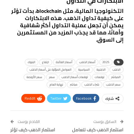
الابتكارات في التداول
التكنولوجيا المالية، مثل blockchain، بدأت تؤثر
على كيفية تداول الذهب. هذه الابتكارات
يمكن أن تجعل عملية التداول أكثر شفافية
وأمانًا، مما قد يجذب المزيد من المستثمرين
إلى السوق.
2025
أسعار الذهب
أسعار الفائدة
ارتفاع
البنوك
الذهب
الذهبية
السياسية
العوامل المؤثرة على أسعار الذهب
المباشر
توقعات
توقعات أسعار الذهب
سعر
سعر الأونصة
سعر الذهب
شراء الذهب
مباشر
نهاية العام
ReddIt
Twitter
Facebook
شارك
Linkedin
Facebook Messenger
WhatsApp
Telegram
Tumblr
السابق بوست
القادم بوست
البريد الإلكتروني
استثمار الذهب كيف تتعامل
StumbleUpon
VK
استثمار الذهب كيف تؤثر