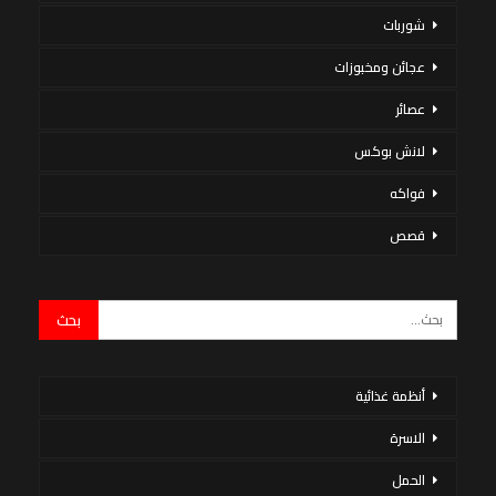
شوربات
عجائن ومخبوزات
عصائر
لانش بوكس
فواكه
قصص
أنظمة غذائية
الاسرة
الحمل