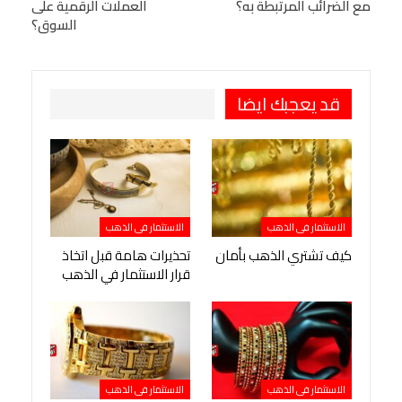
مع الضرائب المرتبطة به؟
العملات الرقمية على
Viber
BlackBerry
LINE
Digg
السوق؟
طباعة
OK.ru
Pinterest
قد يعجبك ايضا
الاستثمار فى الذهب
الاستثمار فى الذهب
كيف تشتري الذهب بأمان
تحذيرات هامة قبل اتخاذ
قرار الاستثمار في الذهب
الاستثمار فى الذهب
الاستثمار فى الذهب