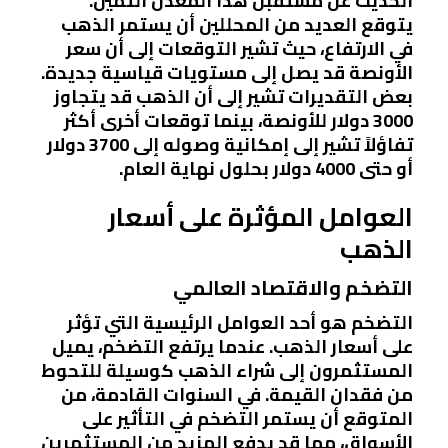
الحديث عن مستقبل هذا المعدن الثمين.
يتوقع العديد من المحللين أن يستمر الذهب
في الارتفاع، حيث تشير التوقعات إلى أن سعر
الأونصة قد يصل إلى مستويات قياسية جديدة.
بعض التقديرات تشير إلى أن الذهب قد يتجاوز
3000 دولار للأونصة، بينما توقعات أخرى أكثر
تفاؤلاً تشير إلى إمكانية وصوله إلى 3700 دولار
أو حتى 4000 دولار بحلول نهاية العام.
العوامل المؤثرة على أسعار
الذهب
التضخم والاقتصاد العالمي
التضخم هو أحد العوامل الرئيسية التي تؤثر
على أسعار الذهب. عندما يرتفع التضخم، يميل
المستثمرون إلى شراء الذهب كوسيلة للتحوط
من فقدان القيمة. في السنوات القادمة، من
المتوقع أن يستمر التضخم في التأثير على
الأسواق، مما قد يدفع المزيد من المستثمرين