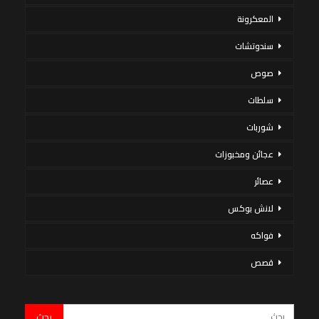
المعكرونة
سندوتشات
صوص
سلطات
شوربات
عجائن ومخبوزات
عصائر
لانش بوكس
فواكه
قصص