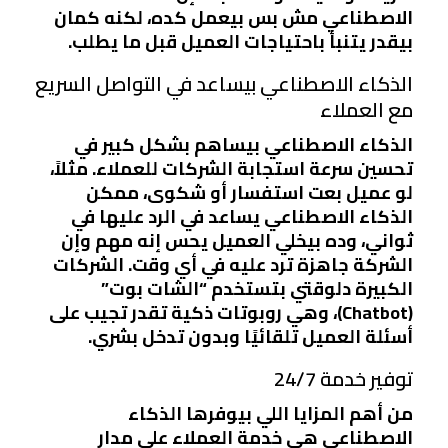
الاصطناعي مش بس بيعمل كده، لكنه كمان
بيقدر يتنبأ باحتياجات العميل قبل ما يطلب.
الذكاء الاصطناعي بيساعد في التواصل السريع
مع العملاء
الذكاء الاصطناعي بيساهم بشكل كبير في
تحسين سرعة استجابة الشركات للعملاء. مثلاً،
لو عميل بعت استفسار أو شكوى، ممكن
الذكاء الاصطناعي يساعد في الرد عليها في
ثواني، وده بيخلي العميل يحس إنه مهم وإن
الشركة جاهزة ترد عليه في أي وقت. الشركات
الكبيرة دلوقتي بتستخدم “الشات بوت”
(Chatbot)، وهي روبوتات ذكية تقدر تجيب على
أسئلة العميل تلقائيًا وبدون تدخل بشري.
توفير خدمة 24/7
من أهم المزايا اللي بيوفرها الذكاء
الاصطناعي هي خدمة العملاء على مدار