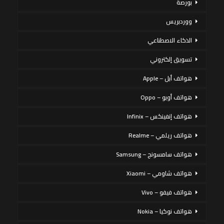
بورصة
ووردبريس
الذكاء الاصطناعي
تسويق إلكتروني
هواتف أبل – Apple
هواتف أوبو – Oppo
هواتف إنفينكس – Infinix
هواتف ريلمي – Realme
هواتف سامسونج – Samsung
هواتف شاومي – Xiaomi
هواتف فيفو – Vivo
هواتف نوكيا – Nokia