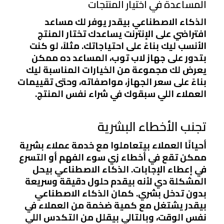
المساعدة في اختيار المنتجات
الذكاء الاصطناعي بيقدر يوفر لك مساعد
افتراضي على الإنترنت يساعدك تختار المنتج
الأنسب ليك بناءً على احتياجاتك. مثلاً، لو كنت
بتدور على جهاز لاب توب، المساعد ده ممكن
يعرض لك مجموعة من الخيارات المناسبة ليك
بناءً على سعر الجهاز، مواصفاته، وحتى تقييمات
العملاء اللي سبقوك في شراء نفس المنتج.
تجنب الأخطاء البشرية
أحيانًا العملاء بيتعاملوا مع خدمة عملاء بشرية
ممكن تقع في أخطاء زي سوء الفهم أو التسرع
في إعطاء الإجابات. الذكاء الاصطناعي بيحل
المشكلة دي لأنه بيقدم حلول دقيقة وسريعة
بدون تدخل بشري. كمان الذكاء الاصطناعي
بيقدر يشتغل مع كمية ضخمة من العملاء في
نفس الوقت، وبالتالي بيقلل من التكدس اللي