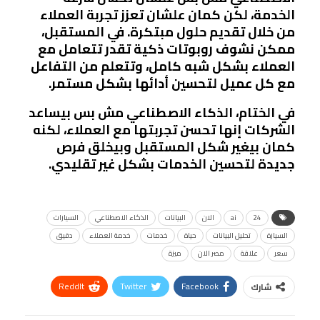
الخدمة، لكن كمان علشان تعزز تجربة العملاء
من خلال تقديم حلول مبتكرة. في المستقبل،
ممكن نشوف روبوتات ذكية تقدر تتعامل مع
العملاء بشكل شبه كامل، وتتعلم من التفاعل
مع كل عميل لتحسين أدائها بشكل مستمر.
في الختام، الذكاء الاصطناعي مش بس بيساعد
الشركات إنها تحسن تجربتها مع العملاء، لكنه
كمان بيغير شكل المستقبل وبيخلق فرص
جديدة لتحسين الخدمات بشكل غير تقليدي.
24
ai
الان
البيانات
الذكاء الاصطناعي
السيارات
السيارة
تحليل البيانات
حياة
خدمات
خدمة العملاء
دقيق
سعر
علاقة
مصر الان
ميزة
ReddIt
Twitter
Facebook
شارك
Linkedin
Facebook Messenger