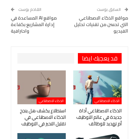
WhatsApp
Telegram
Tumblr
السابق بوست
القادم بوست
البريد الإلكتروني
مواقع الذكاء الاصطناعي
StumbleUpon
VK
مواقع AI المساعدة في
التي تحسن من تقنيات تحليل
إدارة المشاريع بكفاءة
Viber
BlackBerry
LINE
Digg
الفيديو
واحترافية
طباعة
OK.ru
Pinterest
قد يعجبك ايضا
الذكاء الاصطناعي
الذكاء الاصطناعي
الذكاء الاصطناعي أداة
استطلاع يكشف هل ينجح
جديدة في عالم التوظيف
الذكاء الاصطناعي في
أم تهديد للوظائف
تقليل التحيز في التوظيف