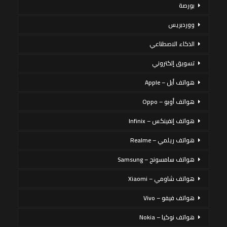
بورصة
ووردبريس
الذكاء الاصطناعي
تسويق إلكتروني
هواتف أبل – Apple
هواتف أوبو – Oppo
هواتف إنفينكس – Infinix
هواتف ريلمي – Realme
هواتف سامسونج – Samsung
هواتف شاومي – Xiaomi
هواتف فيفو – Vivo
هواتف نوكيا – Nokia