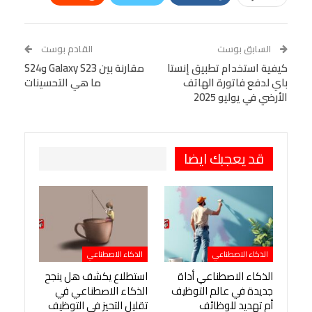
Linkedin
Facebook Messenger
WhatsApp
Telegram
Tumblr
السابق بوست
القادم بوست
البريد الإلكتروني
كيفية استخدام تطبيق إنستا
StumbleUpon
VK
مقارنة بين Galaxy S23 وS24
باي لدفع فاتورة الهاتف
ما هي التحسينات
Viber
BlackBerry
LINE
Digg
الأرضي في يوليو 2025
طباعة
OK.ru
Pinterest
قد يعجبك ايضا
الذكاء الاصطناعي
الذكاء الاصطناعي
الذكاء الاصطناعي أداة
استطلاع يكشف هل ينجح
جديدة في عالم التوظيف
الذكاء الاصطناعي في
أم تهديد للوظائف
تقليل التحيز في التوظيف