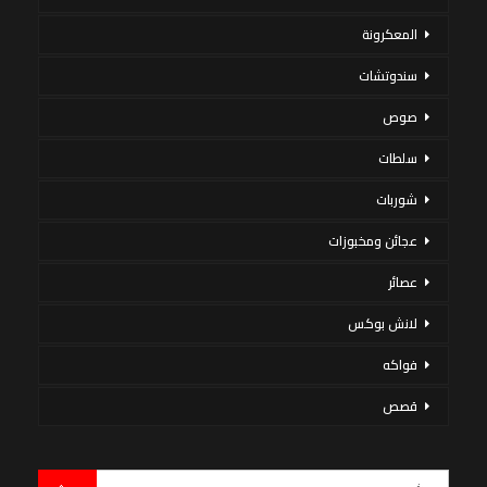
المعكرونة
سندوتشات
صوص
سلطات
شوربات
عجائن ومخبوزات
عصائر
لانش بوكس
فواكه
قصص