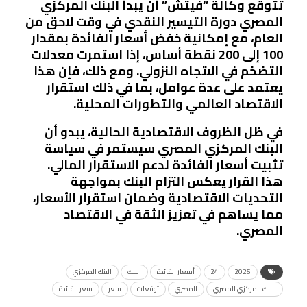
تتوقع وكالة “فيتش” أن يبدأ البنك المركزي
المصري دورة التيسير النقدي في وقت لاحق من
العام، مع إمكانية خفض أسعار الفائدة بمقدار
100 إلى 200 نقطة أساس، إذا استمرت معدلات
التضخم في الاتجاه النزولي. ومع ذلك، فإن هذا
يعتمد على عدة عوامل، بما في ذلك استقرار
الاقتصاد العالمي والتطورات المحلية.
في ظل الظروف الاقتصادية الحالية، يبدو أن
البنك المركزي المصري سيستمر في سياسة
تثبيت أسعار الفائدة لدعم الاستقرار المالي.
هذا القرار يعكس التزام البنك بمواجهة
التحديات الاقتصادية وضمان استقرار الأسعار،
مما يساهم في تعزيز الثقة في الاقتصاد
المصري.
2025
24
أسعار الفائدة
البنك
البنك المركزي
البنك المركزي المصري
المصري
توقعات
سعر
سعر الفائدة