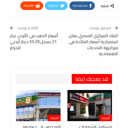
ReddIt
Twitter
Facebook
شارك
Linkedin
Facebook Messenger
WhatsApp
Telegram
Tumblr
السابق بوست
القادم بوست
البريد الإلكتروني
البنك المركزي المصري يعلن
StumbleUpon
VK
أسعار الذهب في الأردن عيار
استمرارية أسعار الفائدة في
21 يسجل 53.29 دينار أردني
Viber
BlackBerry
LINE
Digg
مواجهة التحديات
للجرام
الاقتصادية
طباعة
OK.ru
Pinterest
قد يعجبك ايضا
أقتصاد
أقتصاد
مستقبل الشهادات
المدخرون في حيرة بعد