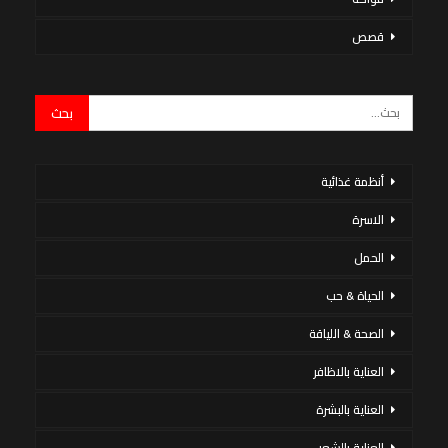
قصص
أنظمة غذائية
الاسرة
الحمل
الحياة & حب
الصحة & اللياقة
العناية بالاظافر
العناية بالبشرة
العناية بالشعر