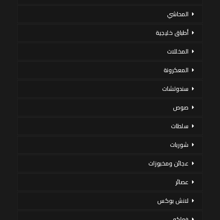
المحاشي
أطباق خليجية
المخللات
المعكرونة
سندوتشات
صوص
سلطات
شوربات
عجائن ومخبوزات
عصائر
لانش بوكس
فواكه