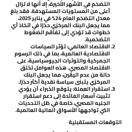
التضخم في الأشهر الأخيرة، إلا أنها لا تزال
أعلى من المستويات المستهدفة. فقد بلغ
معدل التضخم العام 24% في يناير 2025،
مما يجعل البنك المركزي حذرًا في اتخاذ أي
خطوات قد تؤدي إلى تفاقم الضغوط
التضخمية.
الاقتصاد العالمي
: تؤثر السياسات
الاقتصادية العالمية، بما في ذلك الرسوم
الجمركية والتوترات الجيوسياسية، على
الاقتصاد المصري. هذه العوامل تخلق
حالة من عدم اليقين، مما يجعل البنك
المركزي يتبنى سياسة نقدية أكثر حذرًا.
استقرار العملة
: يتوقع الخبراء أن يؤدي
تثبيت أسعار الفائدة إلى دعم استقرار
الجنيه المصري، خاصة في ظل التحديات
التي تواجهها الأسواق المالية العالمية.
التوقعات المستقبلية