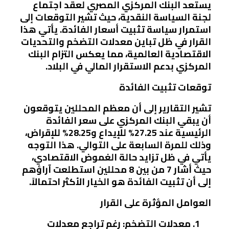
يستعد البنك المركزي المصري لعقد اجتماع
لجنة السياسة النقدية، حيث تشير التوقعات إلى
استمرار سياسة تثبيت أسعار الفائدة. يأتي هذا
القرار في ظل تباين معدلات التضخم والتحديات
الاقتصادية العالمية، مما يعكس التزام البنك
المركزي بدعم الاستقرار المالي في البلاد.
توقعات تثبيت الفائدة
تشير التقارير إلى أن معظم المحللين يتوقعون
أن يبقي البنك المركزي على سعر الفائدة
الرئيسية عند 27.25% للإيداع و28.25% للإقراض،
وذلك للمرة السابعة على التوالي. هذا التوجه
يأتي في ظل تزايد حالة الغموض الاقتصادي،
حيث أشار 7 من بين 8 محللين استطلعت آراؤهم
إلى أن تثبيت الفائدة هو الخيار الأكثر احتمالاً.
العوامل المؤثرة على القرار
معدلات التضخم
: رغم تراجع معدلات