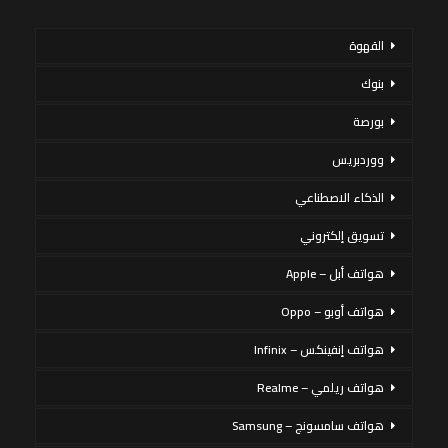
القهوة
بنوك
بورصة
ووردبريس
الذكاء الاصطناعي
تسويق إلكتروني
هواتف أبل – Apple
هواتف أوبو – Oppo
هواتف إنفينكس – Infinix
هواتف ريلمي – Realme
هواتف سامسونج – Samsung