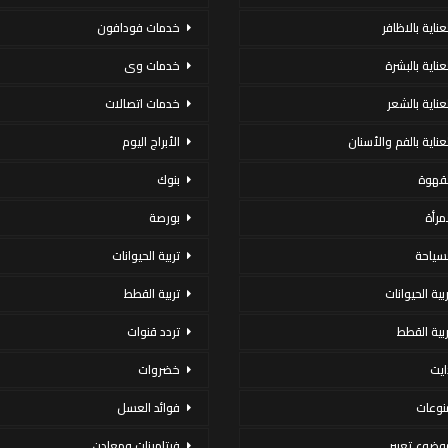
عناية بالاظافر
خدمات فودافون
لعناية بالبشرة
خدمات وى
لعناية بالشعر
خدمات اتصالات
لعناية بالفم والأسنان
الأبراج اليوم
لقهوة
بنوك
لمرأة
بورصة
لسياحة
تربية الحيوانات
ربية الحيوانات
تربية القطط
ربية القطط
تردد قنوات
ايت
خضروات
نوعات
فوائد العسل
وضوع تعبير
فيتامينات ومعادن