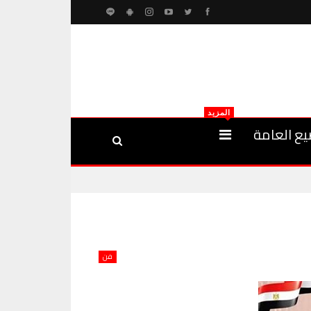
المزيد
يع العامة
فن