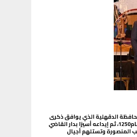
محافظة الدقهلية الذي يوافق ذكرى
انتصارات شعب المنصورة على حملات الغزو الأوربي بقيادة لويس التاسع ملك فرنسا فى فبراير عام1250، ثم إيداعه أسيرًا بدار القاضي
عب المنصورة وتستلهم أجيال