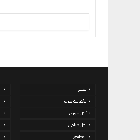
مطبخ
أ
مأكولات بحرية
ا
أكل سورى
ا
أكل صيامي
ا
المحاشي
ا