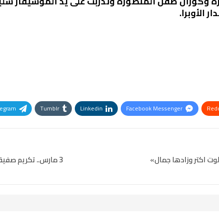
رة وكورال طفل المنصورة وتدربت على يد الموسيقار سلي
 الأوبرا.
legram
Tumblr
Linkedin
Facebook Messenger
Redd
Pinterest
OK.ru
لوت اكتر وزادها جمال»
3 مارس.. تكريم صفية العمرى بملتقى القاهرة للسينما والدراما العربية