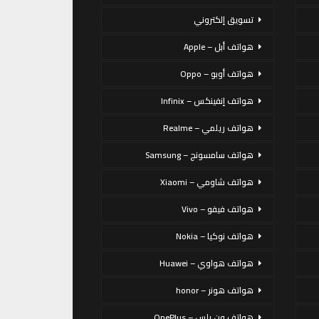
تسويق إلكتروني
هواتف أبل – Apple
هواتف أوبو – Oppo
هواتف إنفينكس – Infinix
هواتف ريلمي – Realme
هواتف سامسونج – Samsung
هواتف شاومي – Xiaomi
هواتف فيفو – Vivo
هواتف نوكيا – Nokia
هواتف هواوي – Huawei
هواتف هونر – honor
هواتف ون بلس – OnePlus