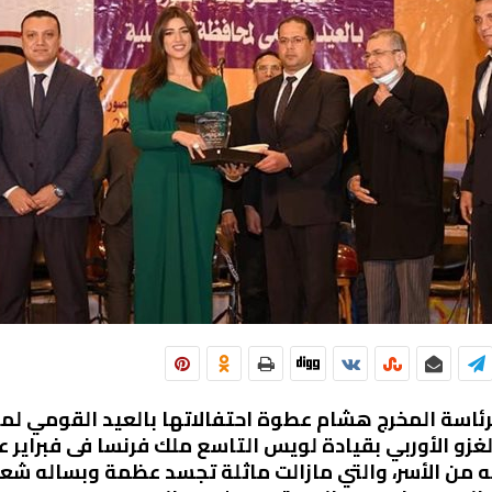
برئاسة المخرج هشام عطوة احتفالاتها بالعيد القومي ل
ئه من الأسر، والتي مازالت ماثلة تجسد عظمة وبساله ش