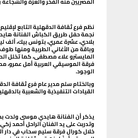
المصريين منه الفخر والعزة والشجاعة 
نظم فرع ثقافة الدقهلية التابع لإقليم
نجمة حفل طريق الكباش الفنانة هايدي
بلادي، عشرة عمري، بتونس بيك، ألف ليل
وباقة من الأغاني الطربية ومنها طوف 
المايسترو علاء مصطفى، كما تخلل الح
فرقة الموسيقي العربية أمل عمرو، مح
الوجود.
وبالختام سلم مدير عام فرع ثقافة الد
القيادات التنفيذية والشعبية بالدقه
وتدربت على يد الفنان الراحل أحمد زك
خلال كورال فرقة سليم سحاب في دار ال