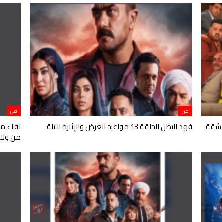
فن
فن
 شقة
فهد البطل الحلقة 13 مواعيد العرض والإثارة الليلة
من ولا