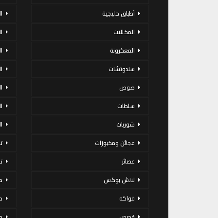
أطباق خليجية
ال
المخللات
ا
المعكرونة
ا
سندوتشات
ا
صوص
ا
سلطات
ا
شوربات
ا
عجائن ومخبوزات
ت
عصائر
ت
لانش بوكس
د
فواكه
م
قصص
م