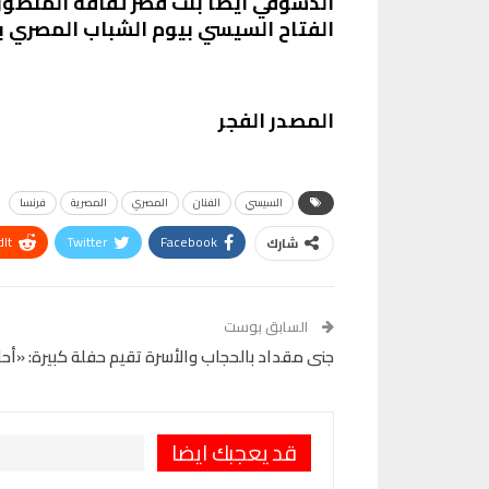
الدسوقي أيضًا بنت قصر ثقافة المنصو
الفتاح السيسي بيوم الشباب المصري بدار
المصدر الفجر
السيسي
الفنان
المصري
المصرية
فرنسا
It
Twitter
Facebook
شارك
VK
Digg
طباعة
السابق بوست
جنى مقداد بالحجاب والأسرة تقيم حفلة كبيرة: «أح
قد يعجبك ايضا