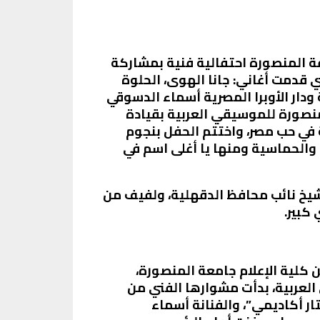
افة المنصورة احتفالية فنية بمشاركة
قدمت أغاني: جانا الهوى، الحلوة
ودار الأوبرا المصرية أسماء الدسوقي
منصورة للموسيقي العربية بقيادة
في حب مصر، واختتم الحفل بنجوم
والحماسية ومنها يا أغلى اسم في
لشيخ نائب محافظ الدقهلية، ولفيف من
كبير.
الفنانة هايدي موسى ولدت بمدينة المنصورة في 15 نوفمبر 1993، وتخرجت عام 2018 من كلية الإعلام جامعة المنصورة،
العربية، بدأت مشوارها الفني من
ر أكاديمي”، والفنانة أسماء