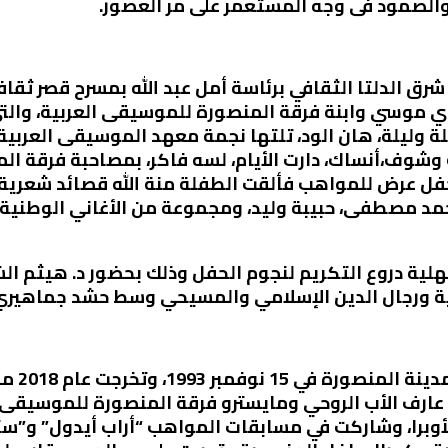
والصمود فى وجه المستعمر على مر العصور.
 شرق الدلتا الثقافي برئاسة أمل عبد الله بمسرح قصر ثق
 موسي وابنة فرقة المنصورة للموسيقى العربية، والتي 
ة وليلة، هان الود، تلتها نجمة معهد الموسيقى العربية 
وشوف،أنساك، دارت الأيام، لسه فاكر، بمصاحبة فرقة ال
فل عرض للمواهب فألقت الطفلة منة الله قصائد شعرية 
مد مصطفى، حبيبة وليد، ومجموعة من الأغاني الوطنية 
قهلية دروع التكريم لنجوم الحفل وذلك بحضور د. هيثم ا
لية ورجال الدين الإسلامي والمسيحي وسط حشد جماهيري 
يذكر أن 
ي عارف الأب الروحي ومايسترو فرقة المنصورة للموسيقى 
أوبرا، وشاركت في مسابقات المواهب “أراب أيدول” و”ستا