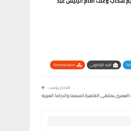
م سحاب وغنت أمام الرئيس عبد
Te
البريد الإلكتروني
StumbleUpon
القادم بوست