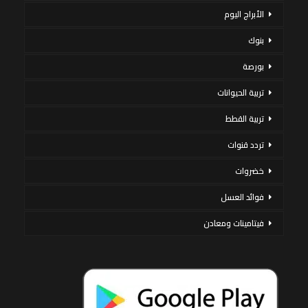
الأبراج اليوم
بنوك
بورصة
تربية الحيوانات
تربية القطط
تردد قنوات
خضروات
فوائد العسل
فيتامينات ومعادن