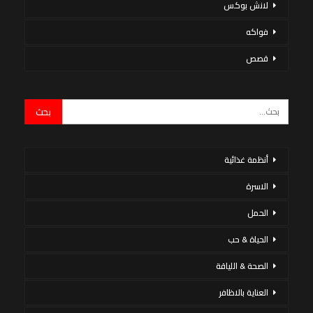
لانش بوكس
فواكه
قصص
أنظمة غذائية
الاسرة
الحمل
الحياة & حب
الصحة & اللياقة
العناية بالاظافر