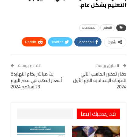
التعليم بشكل عام.
التعليم
المعلومات
ReddIt
Twitter
Facebook
شارك
Linkedin
Facebook Messenger
WhatsApp
Telegram
Tumblr
السابق بوست
القادم بوست
البريد الإلكتروني
دفتر تحضير الحاسب الآلي
StumbleUpon
VK
بث مباشر بكام النهاردة
للمرحلة الإعدادية الترم الأول
أسعار الذهب في مصر اليوم
Viber
BlackBerry
LINE
Digg
2024
23 سبتمبر 2024
طباعة
OK.ru
Pinterest
قد يعجبك ايضا