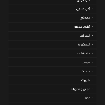
أكل صيامي
المحاشي
أطباق خليجية
المخللات
المعكرونة
سندوتشات
صوص
سلطات
شوربات
عجائن ومخبوزات
عصائر