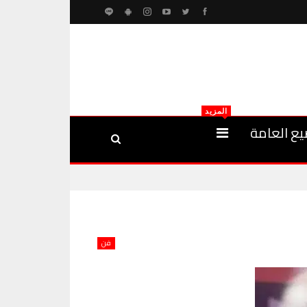
المزيد
يع العامة
فن