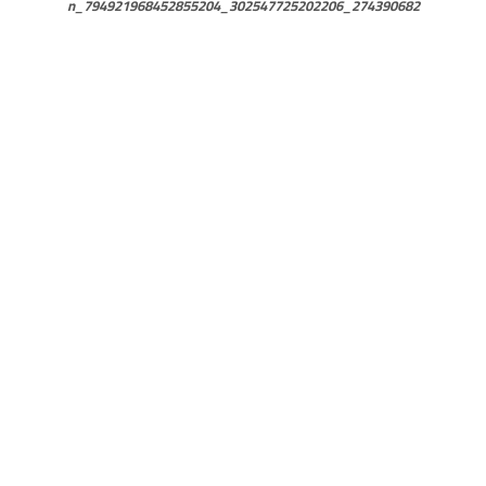
274252633_684811276007462_3519666633542404359_n