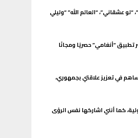
“لو عشقاني”، “العالم الله” “وليلي
تطبيق “أنغامي” حصريًا ومجانًا
ساهم في تعزيز علاقتي بجمهوري،
ولية، كما أنني اشاركها نفس الرؤى