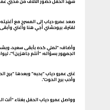
شهد الحفل حضور الآلاف من محبي عمرو 
صعد عمرو دياب إلى المسرح مع أغنيته 
لفترة، بيوحشني أجي هنا وأغني وأبقى
وأضاف: “تملي كده بأبقى سعيد، وبشكر
الجمهور بسؤاله: “أنتم جاهزين؟”، ليوا
غنى عمرو دياب “بحبه” وبعدها “برج ا
وأحب برج الحوت”.
وواصل عمرو دياب الحفل بغناء “أنت الحظ