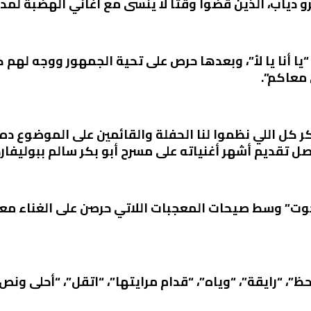
دياب، الذين قضوا وقتا لا ينسى مع أغاني الهضبة لمد
“يا أنا يا لأ”، وبعدها حرص على تحية الجمهور ووجه لهم
 معاكم”.
 كل اللي نظموا لنا الحفلة والقائمين على الموضوع د
صل تقديم أشهر أغنياته على مسرح أبو بكر سالم ببوليفارد
لحوت” وسط صيحات المعجبات اللاتي حرصن على الغناء مع
”، “رايقة”، “وياه”، “قدام مرايتها”، “اتقل”، “أحلى ونص”