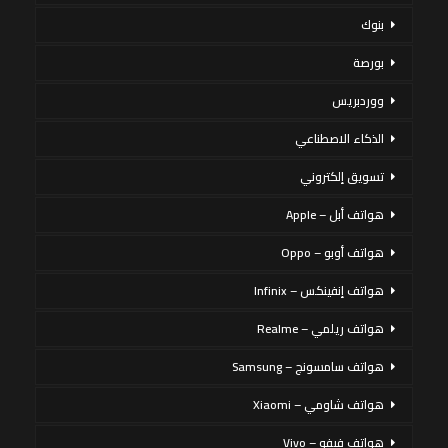
بنوك
بورصة
ووردبريس
الذكاء الاصطناعي
تسويق إلكتروني
هواتف أبل – Apple
هواتف أوبو – Oppo
هواتف إنفينكس – Infinix
هواتف ريلمي – Realme
هواتف سامسونج – Samsung
هواتف شاومي – Xiaomi
هواتف فيفو – Vivo