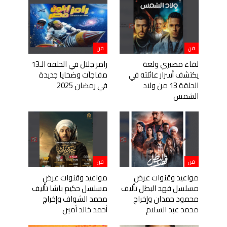
فن
فن
لقاء مصيري ولعة
رامز جلال في الحلقة الـ13
يكتشف أسرار عائلته في
مفاجآت وضحايا جديدة
الحلقة 13 من ولاد
في رمضان 2025
الشمس
فن
فن
مواعيد وقنوات عرض
مواعيد وقنوات عرض
مسلسل فهد البطل تأليف
مسلسل حكيم باشا تأليف
محمود حمدان وإخراج
محمد الشواف وإخراج
محمد عبد السلام
أحمد خالد أمين