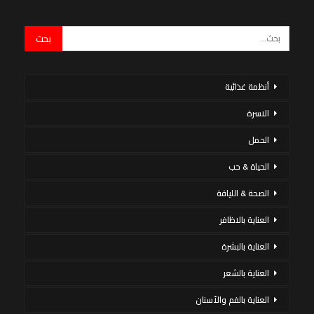
أنظمة غذائية
الاسرة
الحمل
الحياة & حب
الصحة & اللياقة
العناية بالاظافر
العناية بالبشرة
العناية بالشعر
العناية بالفم والأسنان