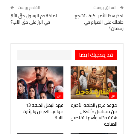
WhatsApp
Telegram
Tumblr
السابق بوست
القادم بوست
البريد الإلكتروني
احذر هذا الأمر.. كيف تشجع
StumbleUpon
VK
لماذ قدم الرسول حقّ الأمّ
طفلك على الصيام في
في البرّ على حقّ الأب؟
Viber
BlackBerry
LINE
Digg
رمضان؟
طباعة
OK.ru
Pinterest
قد يعجبك ايضا
فن
فن
موعد عرض الحلقة الأخيرة
فهد البطل الحلقة 13
من مسلسل «أشغال
مواعيد العرض والإثارة
شقة جدًا» وأهم التفاصيل
الليلة
المتاحة