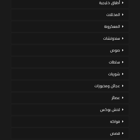
أطباق خليجية
المخللات
المعكرونة
سندوتشات
صوص
سلطات
شوربات
عجائن ومخبوزات
عصائر
لانش بوكس
فواكه
قصص