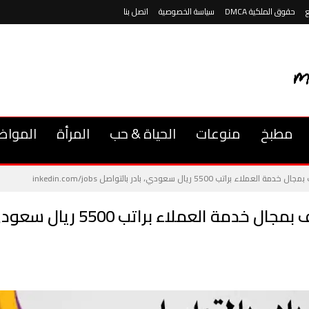
حقوق الملكية DMCA
سياسة الخصوصية
اتصل بنا
مطبخ
منوعات
الحياة & حب
المرأة
المواض
5500 ريال سعودي، بادر بالتواصل inkedin.com/jobs
شركة مراكز الاتصال توفر وظائف بمجال 