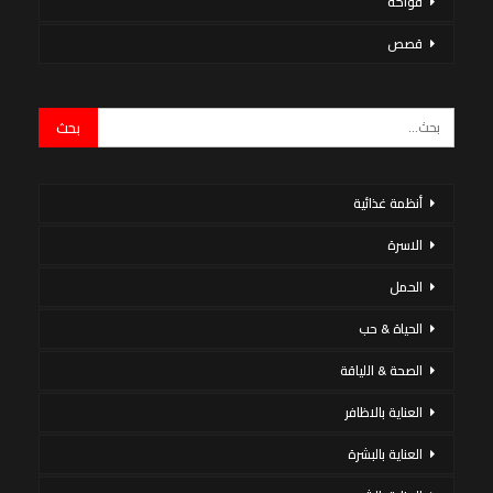
فواكه
قصص
أنظمة غذائية
الاسرة
الحمل
الحياة & حب
الصحة & اللياقة
العناية بالاظافر
العناية بالبشرة