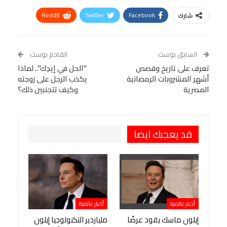
ReddIt
Twitter
Facebook
شارك
Linkedin
Facebook Messenger
WhatsApp
Telegram
Tumblr
السابق بوست
القادم بوست
البريد الإلكتروني
تعرف على تاريخ وقصص
StumbleUpon
VK
"الحل في إيدِك".. لماذا
أشهر المشروبات الرمضانية
يكذب الرجل على زوجته
Viber
BlackBerry
LINE
Digg
المصرية
وكيف تتجنبين ذلك؟
طباعة
OK.ru
Pinterest
قد يعجبك ايضا
أخبار عالمية
أخبار عالمية
إيلون ماسك يقود عرضًا
ملياردير التكنولوجيا إيلون