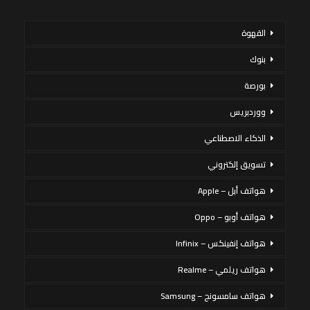
القهوة
بنوك
بورصة
ووردبريس
الذكاء الاصطناعي
تسويق إلكتروني
هواتف أبل – Apple
هواتف أوبو – Oppo
هواتف إنفينكس – Infinix
هواتف ريلمي – Realme
هواتف سامسونج – Samsung