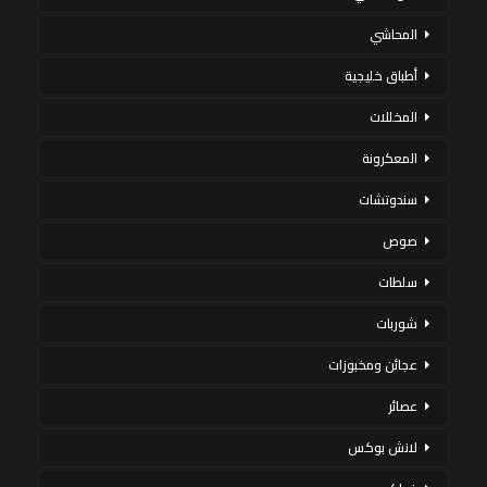
المحاشي
أطباق خليجية
المخللات
المعكرونة
سندوتشات
صوص
سلطات
شوربات
عجائن ومخبوزات
عصائر
لانش بوكس