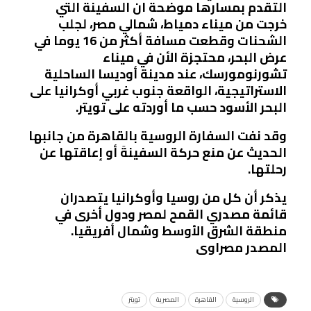
التقدم بمسارها موضحة ان السفينة التي
خرجت من ميناء دمياط، شمالي مصر، لجلب
الشحنات وقطعت مسافة أكثر من 16 يوما في
عرض البحر، محتجزة الأن في ميناء
تشورنومورسك، عند مدينة أوديسا الساحلية
الاستراتيجية، الواقعة جنوب غربي أوكرانيا على
البحر الأسود حسب ما أوردته على تويتر.
وقد نفت السفارة الروسية بالقاهرة من جانبها
الحديث عن منع حركة السفينةَ أو إعاقتها عن
رحلتها.
يذكر أن كل من روسيا وأوكرانيا يتصدران
قائمة مصدري القمح لمصر ودول أخرى في
منطقة الشرق الأوسط وشمال أفريقيا.
المصدر مصراوى
الروسية
القاهرة
المصرية
تويتر