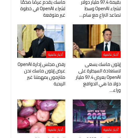
بقيمة 97.4 مليار دولار
ماسك يقدم عرضًا ضخمًا
لشراء OpenAI وسط
لشراء OpenAI في خطوة
تصاعد النزاع مع سام…
غير متوقعة
أخبار عالمية
أخبار عالمية
إيلون ماسك يسعى
رفض مجلس إدارة OpenAI
لاستعادة السيطرة على
عرض إيلون ماسك نحن
OpenAI بعرض 97.4 مليار
ملتزمون بمهمتنا غير
دولا ما هي الدوافع
الربحية
وراء…
أخبار عالمية
أخبار عالمية