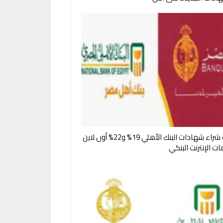
خطوات شراء شهادات البنك الأهلي 19% و22% أون لاين
ت الإنترنت البنكي