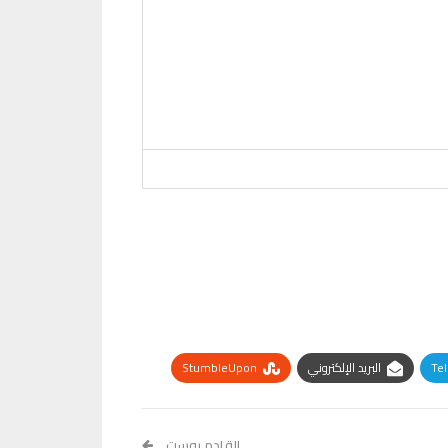
Te
البريد الإلكتروني
StumbleUpon
القادم بوست