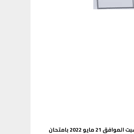
تم اعتماد جدول امتحانات الشهادة الاعدادية بمحافظة القاهرة على ان تبدا الامتحانات يوم السبت الموافق 21 مايو 2022 بامتحان