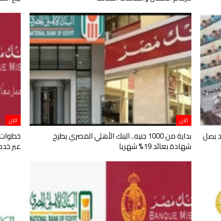
الان
الان
د يصل
بداية من 1000 جنيه.. البنك الأهلي المصري يطرح
شهادة بعائد 19% شهريا
عبر خدما