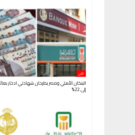
الان
البنكان الأهلي ومصر يطرحان شهادتي ادخار بعائ
إلى 22%