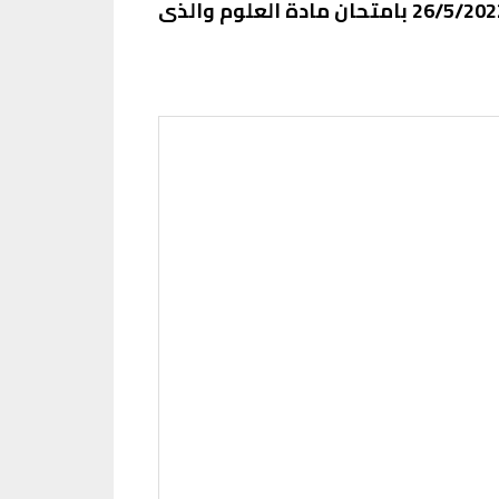
اللغة العربية والامتحان لمدة ساعاتين ونصف على ان تستمر الامتحان يوميا لتنتهى الخميس 26/5/2022 بامتحان مادة العلوم والذى