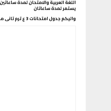
يستمر لمدة ساعاتان
واليكم جدول امتحانات 3 ع ترم تانى محافظة القاهرة