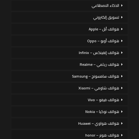
الذكاء الاصطناعي
تسويق إلكتروني
هواتف أبل – Apple
هواتف أوبو – Oppo
هواتف إنفينكس – Infinix
هواتف ريلمي – Realme
هواتف سامسونج – Samsung
هواتف شاومي – Xiaomi
هواتف فيفو – Vivo
هواتف نوكيا – Nokia
هواتف هواوي – Huawei
هواتف هونر – honor