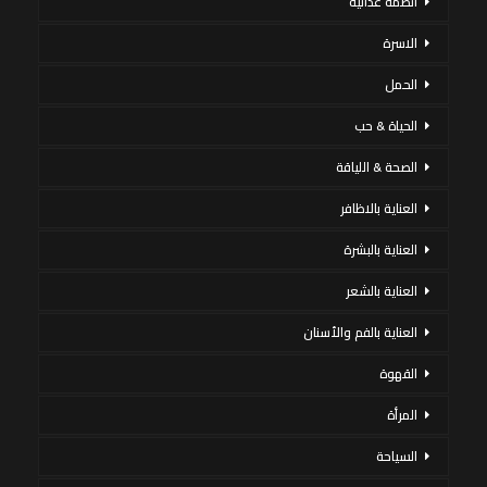
أنظمة غذائية
الاسرة
الحمل
الحياة & حب
الصحة & اللياقة
العناية بالاظافر
العناية بالبشرة
العناية بالشعر
العناية بالفم والأسنان
القهوة
المرأة
السياحة