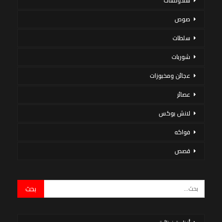
سندوتشات
صوص
سلطات
شوربات
عجائن ومخبوزات
عصائر
لانش بوكس
فواكه
قصص