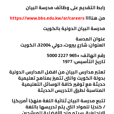
رابط التقديم على وظائف مدرسة البيان
من هناااا
https://www.bbs.edu.kw/ar/careers
مدرسة البيان الدولية بالكويت
عنوان المدسة
العنوان: شارع بيروت، حولي 32004، الكويت
رقم الهاتف: +965 2227 5000
تاريخ التأسيس: 1977
تعتبر مدارس البيان من افضل المدارس الدولية
بدولة الكويت والتى تتميز بمناهج تعليمية
حديثة مع توفير كافة الوسائل التعليمية
المناسبة لطرق التدريس الحديثة
تتبع مدرسة البيان ثنائية اللغة منهجًا أمريكيًا
/ كنديًا للمواد التي يتم تدريسها باللغة
الإنجليزية. سيتم منح الأفضلية للمرشحين