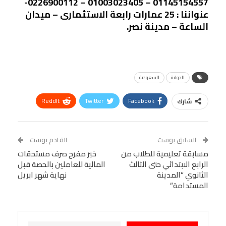
01145154557 – 01003023405 – 0226900112-
عنواننا : 25 عمارات رابعة الاستثمارى – ميدان
الساعة – مدينة نصر.
الدولية
السعودية
ReddIt
Twitter
Facebook
شارك
Linkedin
Facebook Messenger
WhatsApp
Telegram
Tumblr
السابق بوست
القادم بوست
البريد الإلكتروني
مسابقة تعليمية للطلاب من
StumbleUpon
VK
خبر مفرح صرف مستحقات
الرابع الابتدائي حتى الثالث
المالية للعاملين بالحصة قبل
Viber
BlackBerry
LINE
Digg
الثانوي “المدينة
نهاية شهر ابريل
المستدامة”
طباعة
OK.ru
Pinterest