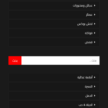
عجائن ومخبوزات
عصائر
لانش بوكس
فواكه
قصص
أنظمة غذائية
الاسرة
الحمل
الحياة & حب