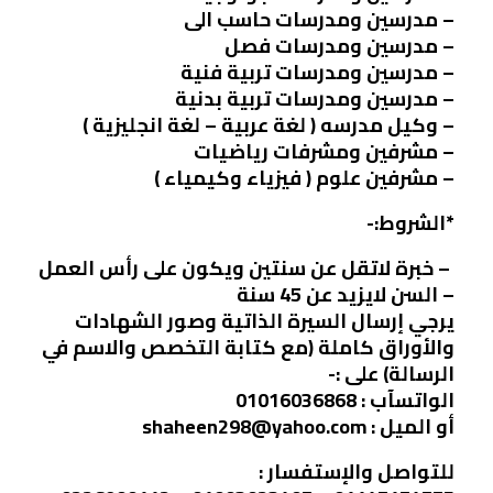
– مدرسين ومدرسات حاسب الى
– مدرسين ومدرسات فصل
– مدرسين ومدرسات تربية فنية
– مدرسين ومدرسات تربية بدنية
– وكيل مدرسه ( لغة عربية – لغة انجليزية )
– مشرفين ومشرفات رياضيات
– مشرفين علوم ( فيزياء وكيمياء )
*الشروط:-
– خبرة لاتقل عن سنتين ويكون على رأس العمل
– السن لايزيد عن 45 سنة
يرجي إرسال السيرة الذاتية وصور الشهادات
والأوراق كاملة (مع كتابة التخصص والاسم في
الرسالة) على :-
الواتسآب : 01016036868
أو الميل : shaheen298@yahoo.com
للتواصل والإستفسار :