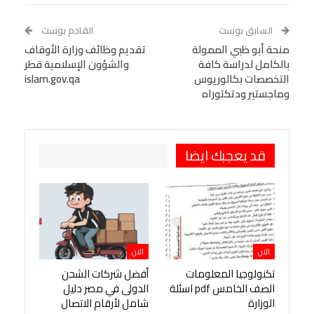
WhatsApp
Telegram
Tumblr
السابق بوست
القادم بوست
البريد الإلكتروني
منحة أبو ظبي الممولة
StumbleUpon
VK
تقديم وظائف وزارة الأوقاف
بالكامل لدراسة كافة
والشؤون الإسلامية قطر
Viber
BlackBerry
LINE
Digg
التخصصات بكالوريوس
islam.gov.qa
وماجستير ودتكتوراه
طباعة
OK.ru
Pinterest
قد يعجبك ايضا
الان
الان
تكنولوجيا المعلومات
أفضل شركات الشحن
الصف الخامس pdf اسئلة
الدولى في مصر دليل
الوزارة
شامل لأرقام الاتصال