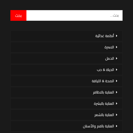
أنظمة غذائية
الاسرة
الحمل
الحياة & حب
الصحة & اللياقة
العناية بالاظافر
العناية بالبشرة
العناية بالشعر
العناية بالفم والأسنان