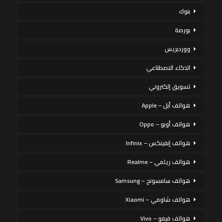
بنوك
بورصة
ووردبريس
الذكاء الاصطناعي
تسويق إلكتروني
هواتف أبل – Apple
هواتف أوبو – Oppo
هواتف إنفينكس – Infinix
هواتف ريلمي – Realme
هواتف سامسونج – Samsung
هواتف شاومي – Xiaomi
هواتف فيفو – Vivo