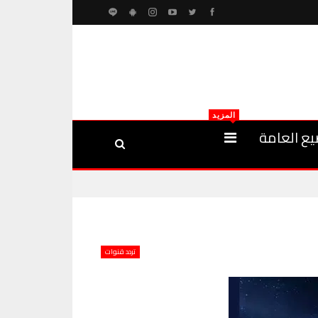
المزيد
يع العامة
تردد قنوات