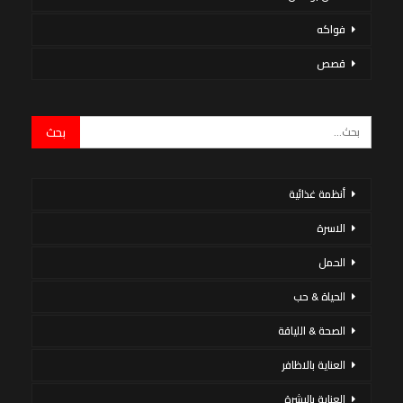
فواكه
قصص
أنظمة غذائية
الاسرة
الحمل
الحياة & حب
الصحة & اللياقة
العناية بالاظافر
العناية بالبشرة