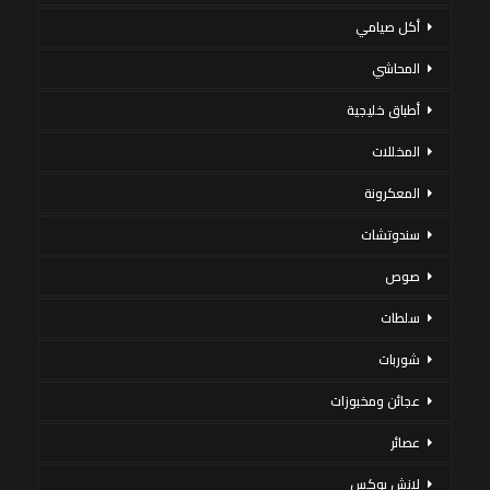
أكل صيامي
المحاشي
أطباق خليجية
المخللات
المعكرونة
سندوتشات
صوص
سلطات
شوربات
عجائن ومخبوزات
عصائر
لانش بوكس