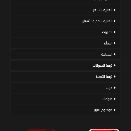
العناية بالشعر
العناية بالفم والأسنان
القهوة
المرأة
السياحة
تربية الحيوانات
تربية القطط
دايت
منوعات
موضوع تعبير