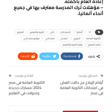
إعادة العام بأكمله.
– مؤهلات ترك المدرسة معترف بها في جميع
أنحاء ألمانيا.
21
ألمانيا
الامتحانات
الان
التربية والتعليم
التعليم
الثانوية العامة
الدوري
امتحان
مصر الان
موقع مصر الان
نظام التعليم
وزارة التربية والتعليم
ReddIt
Twitter
Facebook
شارك
Linkedin
Facebook Messenger
WhatsApp
Telegram
Tumblr
السابق بوست
القادم بوست
البريد الإلكتروني
أرقام الإبلاغ عن حالات الغش
StumbleUpon
VK
الثانوية العامة في مصر
في امتحانات الثانوية العامة
2024: مسارات جديدة
Viber
BlackBerry
LINE
Digg
في مصر
وتحولات في التعليم
طباعة
OK.ru
Pinterest