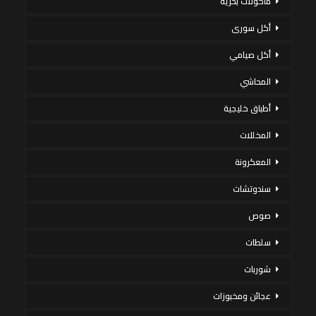
مأكولات بحرية
أكل سورى
أكل صيامي
المحاشي
أطباق خليجية
المخللات
المعكرونة
سندوتشات
صوص
سلطات
شوربات
عجائن ومخبوزات