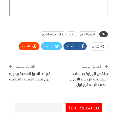
التربية والتعليم
الحجر
وزارة التربية والتعليم
ReddIt
Twitter
Facebook
شارك
Linkedin
Facebook Messenger
WhatsApp
Telegram
Tumblr
السابق بوست
القادم بوست
البريد الإلكتروني
ملخص الوزارة دراسات
StumbleUpon
VK
فوائد الموز الصحية ودوره
اجتماعية الوحدة الاولى
في تعزيز الصحة والعافية
Viber
BlackBerry
LINE
Digg
الصف الرابع ترم اول
طباعة
OK.ru
Pinterest
قد يعجبك ايضا