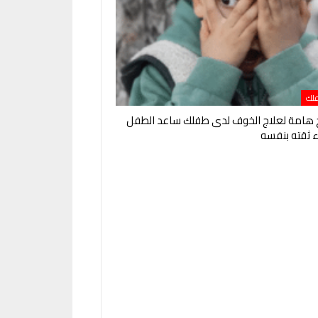
لك
ئح هامة لعلاج الخوف لدى طفلك ساعد الطفل
ء ثقته بنفسه