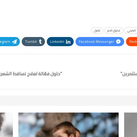
الصحي
تدفق الدم
تناول
legram
Tumblr
Linkedin
Facebook Messenger
Redd
Pinterest
OK.ru
تثمرين”
“حلول فعّالة لعلاج تساقط الشعر