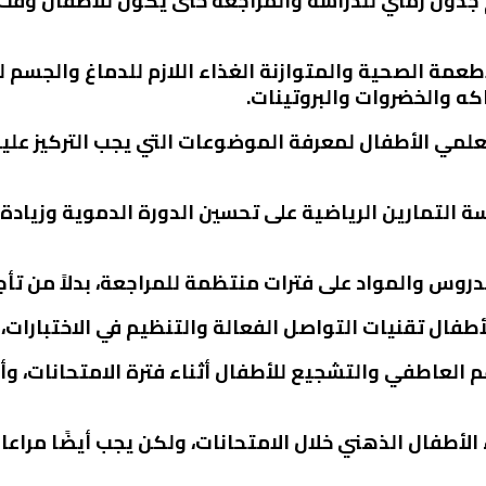
 جدول زمني للدراسة والمراجعة حتى يكون للأطفال وقت 
 الأطعمة الصحية والمتوازنة الغذاء اللازم للدماغ والجس
ه والخضروات والبروتينات.
معلمي الأطفال لمعرفة الموضوعات التي يجب التركيز عل
سة التمارين الرياضية على تحسين الدورة الدموية وزيادة 
م العاطفي والتشجيع للأطفال أثناء فترة الامتحانات، و
الأطفال الذهني خلال الامتحانات، ولكن يجب أيضًا مرا