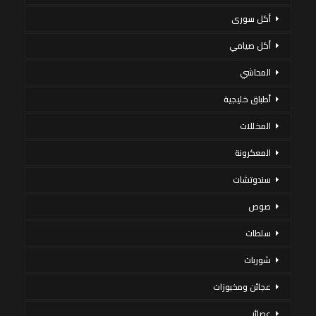
أكل سورى
أكل صيامي
المحاشي
أطباق خليجية
المخللات
المعكرونة
سندوتشات
صوص
سلطات
شوربات
عجائن ومخبوزات
عصائر