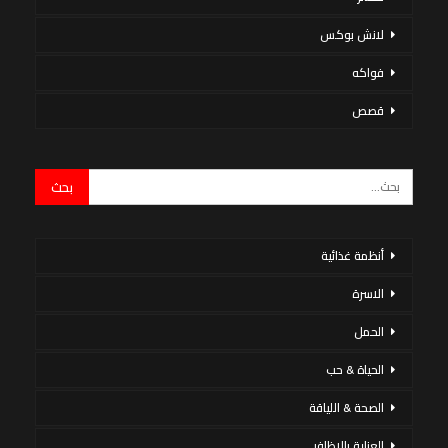
لانش بوكس
فواكه
قصص
أنظمة غذائية
الاسرة
الحمل
الحياة & حب
الصحة & اللياقة
العناية بالاظافر