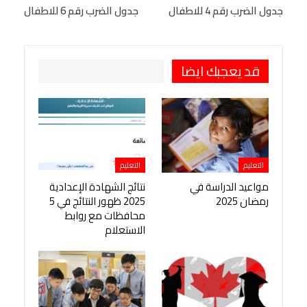
البريد الإلكتروني
جدول الضرب رقم 4 للاطفال
StumbleUpon
VK
جدول الضرب رقم 6 للاطفال
Viber
BlackBerry
LINE
Digg
طباعة
OK.ru
Pinterest
قد يعجبك ايضا
التعليم
التعليم
مواعيد الدراسة في
نتائج الشهادة الإعدادية
رمضان 2025
2025 ظهور النتائج في 5
محافظات مع روابط
الاستعلام