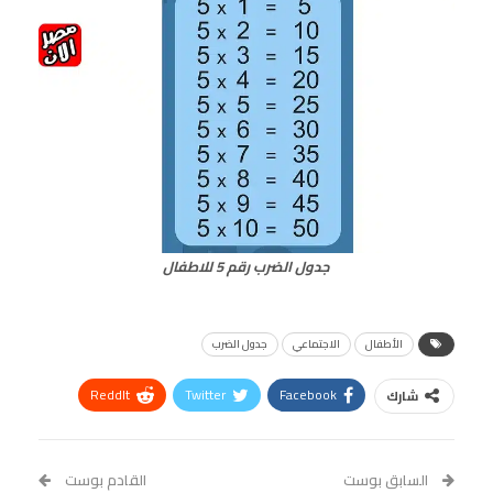
جدول الضرب رقم 5 للاطفال
الأطفال
الاجتماعي
جدول الضرب
ReddIt
Twitter
Facebook
شارك
Linkedin
Facebook Messenger
WhatsApp
Telegram
Tumblr
السابق بوست
القادم بوست