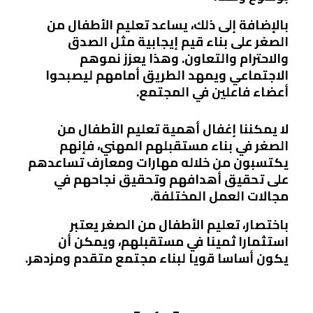
بالإضافة إلى ذلك، يساعد تعليم الأطفال من
الصغر على بناء قيم إيجابية مثل الصدق
والاحترام والتعاون. وهذا يعزز نموهم
الاجتماعي ويمهد الطريق أمامهم ليصبحوا
أعضاء فاعلين في المجتمع.
لا يمكننا إغفال أهمية تعليم الأطفال من
الصغر في بناء مستقبلهم المهني، فإنهم
يكتسبون من خلاله مهارات ومعارف تساعدهم
على تحقيق أهدافهم وتحقيق نجاحهم في
مجالات العمل المختلفة.
باختصار، تعليم الأطفال من الصغر يعتبر
استثمارا ثمينا في مستقبلهم، ويمكن أن
يكون أساسا قويا لبناء مجتمع متقدم ومزدهر.