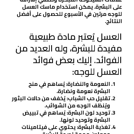
على البشرة. يمكن استخدام ماسك العسل
للوجه مرتين في الأسبوع للحصول على أفضل
النتائج.
العسل يُعتبر مادة طبيعية
مفيدة للبشرة، وله العديد من
الفوائد. إليك بعض فوائد
العسل للوجه:
النعومة والنضارة
: يُساهم في منح
البشرة نعومة ونضارة.
تقليل حب الشباب
: يُخفف من حالات البثور
ويُنظف الوجه من الشوائب.
توحيد لون البشرة
: يُساهم في تبييض
البشرة وتوحيد لونها.
تغذية البشرة
: يحتوي على فيتامينات