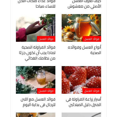
كيف تعرف العسل
فوائد غذاء ملكات النحل
الأصلي من مغشوش
للنساء صباحا
فوائد العسل
فوائد العسل
أنواع العسل وفوائده
فوائد الفراولة الصحية
الصحية
لماذا يجب أن تكون جزءًا
من نظامك الغذائي
فوائد العسل
فوائد العسل
أسرار زراعة الفراولة في
فوائد العسل مع اللبن
المنزل دليل المبتدئين
للرجال فى بداية اليوم