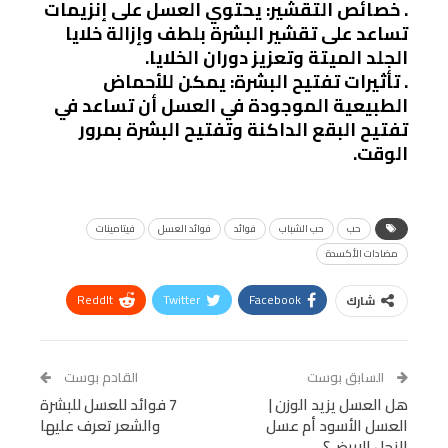
. خصائص التقشير: يحتوي العسل على إنزيمات
تساعد على تقشير البشرة بلطف وإزالة خلايا
الجلد الميتة وتعزيز دوران الخلايا.
. تأثيرات تفتيح البشرة: يمكن للأحماض
الطبيعية الموجودة في العسل أن تساعد في
تفتيح البقع الداكنة وتفتيح البشرة بمرور
الوقت.
حب
حب الشباب
فوائد
فوائد العسل
فيتامينات
مضادات الأكسدة
ReddIt
Twitter
Facebook
شارك
Linkedin
Facebook Messenger
WhatsApp
Telegram
Tumblr
السابق بوست
القادم بوست
البريد الإلكتروني
هل العسل يزيد الوزن |
StumbleUpon
VK
7 فوائد للعسل للبشرة
العسل الأسود أم عسل
والشعر تعرف عليها
Viber
BlackBerry
LINE
Digg
النحل الابيض؟