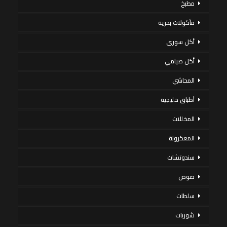
مطبخ
مأكولات بحرية
أكل سورى
أكل صيامي
المحاشي
أطباق خليجية
المخللات
المعكرونة
سندوتشات
صوص
سلطات
شوربات