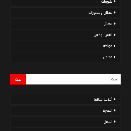
شوربات
عجائن ومخبوزات
عصائر
لانش بوكس
فواكه
قصص
أنظمة غذائية
الاسرة
الحمل