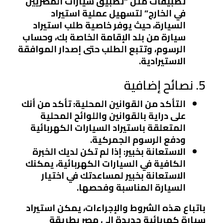
تطبيقات مثل “تطبيق سيارات المصريين
في الخارج” لتسهيل عملية استيراد
السيارة، حيث يوفر خاصية طلب استيراد
سيارة من بلد الإقامة الخاصة بك، وحساب
الرسوم، وتتبع الطلب حتى إصدار الموافقة
الاستيرادية.
5. نصائح إضافية
التأكد من القوانين المحلية
: تأكد من أنك
على دراية بالقوانين واللوائح المحلية
المتعلقة باستيراد السيارات الكهربائية
ودفع الرسوم الجمركية.
الاستعانة بخبير
: إذا لم تكن لديك الخبرة
الكافية في السيارات الكهربائية، يمكنك
الاستعانة بخبير لمساعدتك في اختيار
السيارة المناسبة وفحصها.
باتباع هذه الشروط والإجراءات، يمكن استيراد
سيارة كهربائية جديدة إلى مصر بطريقة