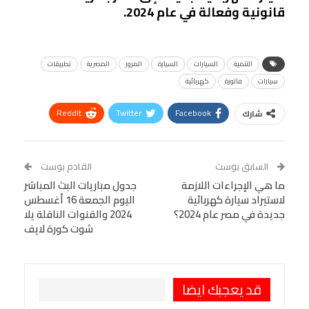
قانونية وفعالة في عام 2024.
التنمية
السيارات
السيارة
المرور
المصرية
تطبيقات
سيارات
فاتورة
كهربائية
ReddIt
Twitter
Facebook
شارك
Linkedin
Facebook Messenger
WhatsApp
Telegram
Tumblr
السابق بوست
القادم بوست
البريد الإلكتروني
ما هي الإجراءات اللازمة
StumbleUpon
VK
جدول مباريات البث المباشر
لاستيراد سيارة كهربائية
اليوم الجمعة 16 أغسطس
Viber
BlackBerry
LINE
Digg
جديدة في مصر عام 2024؟
2024 والقنوات الناقلة يلا
شوت كورة لايف
طباعة
OK.ru
Pinterest
قد يعجبك ايضا