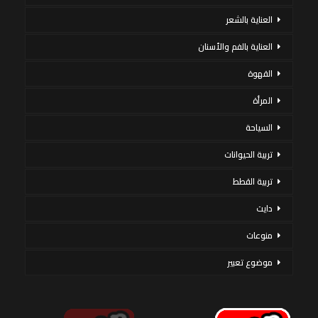
العناية بالشعر
العناية بالفم والأسنان
القهوة
المرأة
السياحة
تربية الحيوانات
تربية القطط
دايت
منوعات
موضوع تعبير