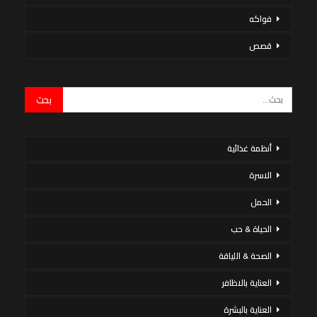
فواكه
قصص
أنظمة غذائية
الاسرة
الحمل
الحياة & حب
الصحة & اللياقة
العناية بالاظافر
العناية بالبشرة