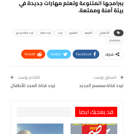
ببرامجها المتنوعة وتعلم مهارات جديدة في
بيئة آمنة وممتعة.
الأطفال
الترفيه
التعليم
تردد
تردد قناة
تردد قناة براعم
مشاهدة
ReddIt
Twitter
Facebook
شارك
Linkedin
Facebook Messenger
WhatsApp
Telegram
Tumblr
السابق بوست
القادم بوست
البريد الإلكتروني
تردد قناة سمسم الجديد
StumbleUpon
VK
تردد قناة المجد للأطفال
Viber
BlackBerry
LINE
Digg
طباعة
OK.ru
Pinterest
قد يعجبك ايضا