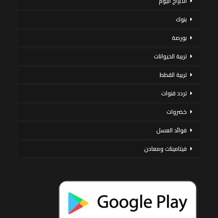
الأبراج اليوم
بنوك
بورصة
تربية الحيوانات
تربية القطط
تردد قنوات
خضروات
فوائد العسل
فيتامينات ومعادن