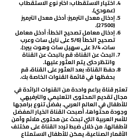
اختيار الاستقطاب:
اختر نوع الاستقطاب
(عمودي).
إدخال معدل الترميز:
أدخل معدل الترميز
(27500).
إدخال معامل تصحيح الخطأ:
أدخل معامل
تصحيح الخطأ (5/6 على نايل سات وعرب
سات، 3/4 على سهيل سات وهوت بيرد).
البحث عن القناة:
قم بالبحث عن القناة
وانتظر حتى يتم العثور عليها.
حفظ القناة:
بعد العثور على القناة، قم
بحفظها في قائمة القنوات الخاصة بك.
تعتبر قناة براعم واحدة من القنوات الرائدة في
مجال تقديم المحتوى التعليمي والترفيهي
للأطفال في العالم العربي. بفضل تنوع برامجها
وجودة محتواها، أصبحت القناة الخيار المفضل
للأسر العربية التي تبحث عن محتوى ملائم وآمن
لأطفالها. من خلال ضبط تردد القناة على مختلف
الأقمار الصناعية، يمكن للأطفال الاستمتاع