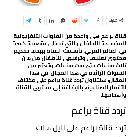
شارك
قناة براعم هي واحدة من القنوات التلفزيونية
المخصصة للأطفال والتي تحظى بشعبية كبيرة
في العالم العربي. تأسست القناة بهدف تقديم
محتوى تعليمي وترفيهي للأطفال من سن
ثلاث سنوات حتى ست سنوات، وتعتبر من
القنوات الرائدة في هذا المجال. في هذا
المقال، سنتناول تردد قناة براعم على مختلف
الأقمار الصناعية، بالإضافة إلى محتوى القناة
وأهدافها.
تردد قناة براعم
تردد قناة براعم على نايل سات