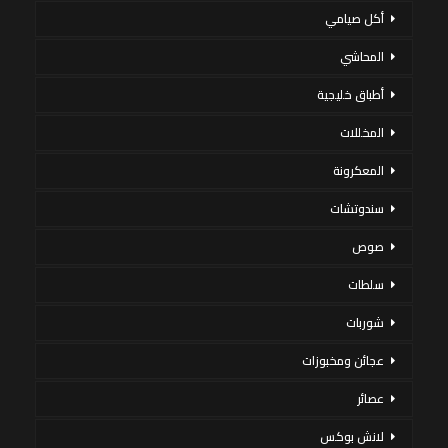
أكل صيامي
المحاشي
أطباق خليجية
المخللات
المعكرونة
سندوتشات
صوص
سلطات
شوربات
عجائن ومخبوزات
عصائر
لانش بوكس