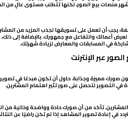
شهر منصات بيع الصور، لكنها تتطلب مستوى عالٍ من الجو
فة، يجب أن تعمل على تسويقها لجذب المزيد من المشتر
لاجتماعي مثل Instagram وFacebook لعرض أعمالك والتفاعل مع جمهورك. بالإض
لمشاركة في المسابقات والمعارض لزيادة شهرتك.
لصور عبر الإنترنت
 صورك مميزة وجذابة. حاول أن تكون مبدعًا في تصوير
دة في التصوير لتحصل على صور تثير اهتمام المشترين.
مشترين. تأكد من أن صورك حادة وواضحة وخالية من العي
تردد في إعادة تصوير المشاهد إذا لم تكن راضيًا عن النتائج