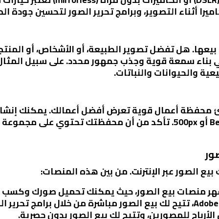
 بيعها. هل تفضل تصوير الطبيعة، أو الأشخاص، أو المنت
بناء سمعة قوية وجذب جمهور محدد. على سبيل المثال،
عية والحيوانات والنباتات.
نشئ محفظة أعمال قوية تعرض أفضل أعمالك. يمكنك إنش
صورك، أو استخدام منصات مثل Behance أو 500px. تأكد من أن محفظتك
يع الصور عبر الإنترنت. من بين هذه المنصات:
شهر منصات بيع الصور، حيث يمكنك تحميل صورك وكسب الما
الأرباح للمصورين، وتتيح لك بيع الصور بدون حصرية.