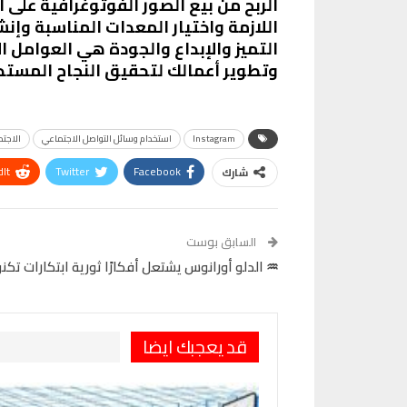
الربح من بيع الصور الفوتوغرافية على
اللازمة واختيار المعدات المناسبة وإن
التميز والإبداع والجودة هي العوامل 
وتطوير أعمالك لتحقيق النجاح المستدا
Instagram
استخدام وسائل التواصل الاجتماعي
الاجت
It
Twitter
Facebook
شارك
VK
Digg
طباعة
السابق بوست
♒ الدلو أورانوس يشتعل أفكارًا ثورية ابتكارات تك
قد يعجبك ايضا