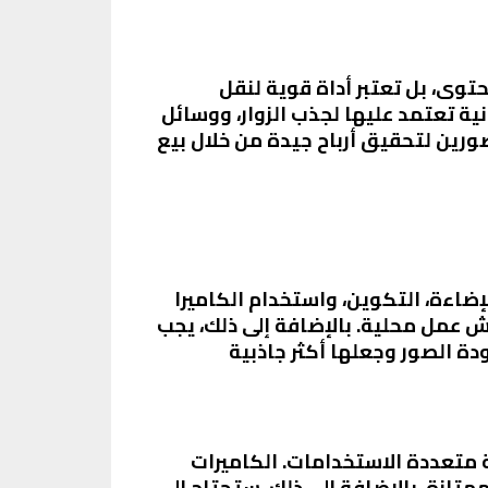
توى، بل تعتبر أداة قوية لنقل
ية تعتمد عليها لجذب الزوار، ووسائل
صورين لتحقيق أرباح جيدة من خلال بيع
ضاءة، التكوين، واستخدام الكاميرا
رش عمل محلية. بالإضافة إلى ذلك، يجب
باستخدام برامج مثل Adobe Photoshop أو Lightroom لتحسين جودة الصور وجعلها أكثر جاذبية
 متعددة الاستخدامات. الكاميرات
 (DSLR) أو الكاميرات بدون مرآة (mirrorless) تعتبر خيارات ممتازة. بالإضافة إلى ذلك، ستحتاج إلى