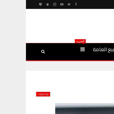
المزيد
يع العامة
تردد قنوات