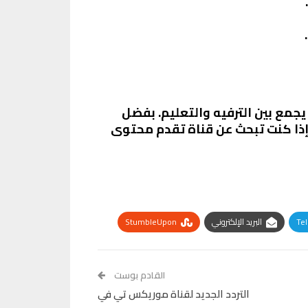
يجمع بين الترفيه والتعليم. بفضل
إذا كنت تبحث عن قناة تقدم محتوى
Te
البريد الإلكتروني
StumbleUpon
القادم بوست
التردد الجديد لقناة موريكس تي في