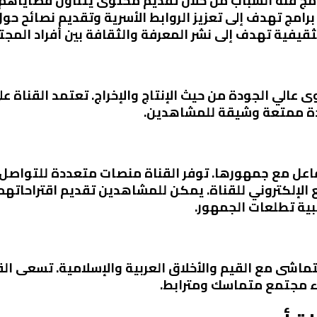
مج فئة الشباب من خلال تقديم محتوى يتناول قضاياهم
 برامج تهدف إلى تعزيز الروابط الأسرية وتقديم نصائح حول
تثقيفية تهدف إلى نشر المعرفة والثقافة بين أفراد المجت
 عالي الجودة من حيث الإنتاج والإخراج. تعتمد القناة ع
دة ممتعة وشيقة للمشاهدين.
تفاعل مع جمهورها. توفر القناة منصات متعددة للتواصل
الإلكتروني للقناة. يمكن للمشاهدين تقديم اقتراحاتهم 
بية تطلعات الجمهور.
تماشى مع القيم والأخلاق العربية والإسلامية. تسعى القن
اء مجتمع متماسك ومترابط.