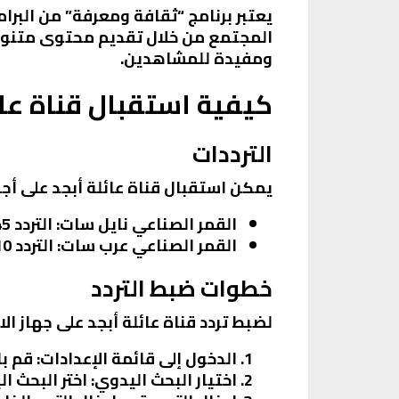
يعتبر برنامج “ثقافة ومعرفة” من البرام
المجتمع من خلال تقديم محتوى متنوع 
ومفيدة للمشاهدين.
كيفية استقبال قناة عائ
الترددات
يمكن استقبال قناة عائلة أبجد على أجه
القمر الصناعي نايل سات
: التردد 12345، الاستقطاب عمودي، معدل الترميز 27500، معامل تصحيح الخطأ 3/4.
القمر الصناعي عرب سات
: التردد 11310، الاستقطاب أفقي، معدل الترميز 30000، معامل تصحيح الخطأ 3/4.
خطوات ضبط التردد
لضبط تردد قناة عائلة أبجد على جهاز ال
الدخول إلى قائمة الإعدادات
: قم ب
اختيار البحث اليدوي
: اختر البحث ا