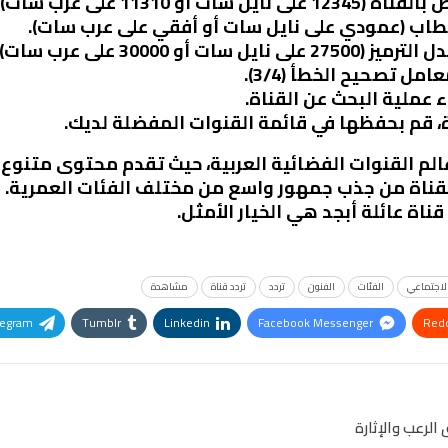
ات أو 11310 على عرب سات).
تقطاب (عمودي على نايل سات أو أفقي على عرب سات).
يل سات أو 30000 على عرب سات).
عامل تصحيح الخطأ (3/4).
ء عملية البحث عن القناة.
اة، قم بحفظها في قائمة القنوات المفضلة لديك.
عالم القنوات الفضائية العربية، حيث تقدم محتوى متنوع 
القناة من جذب جمهور واسع من مختلف الفئات العمرية. 
اة عائلة أبجد هي الخيار الأمثل.
الاجتماعي
الفئات
الفنون
تردد
تردد قناة
مشاهدة
legram
Tumblr
Linkedin
Facebook Messenger
Redd
Pinterest
OK.ru
الرعب والإثارة