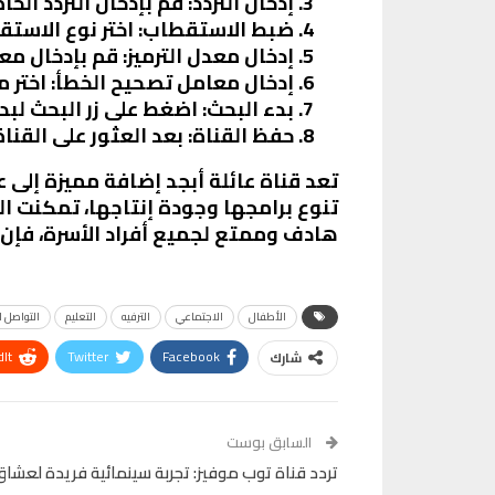
إدخال التردد
: قم بإدخال التردد الخاص بالقناة (12345 على نايل س
ضبط الاستقطاب
: اختر نوع الاس
إدخال معدل الترميز
: قم بإدخال معدل الترميز (27500 على نا
إدخال معامل تصحيح الخطأ
: اختر م
بدء البحث
: اضغط على زر البحث لبد
حفظ القناة
: بعد العثور على القن
تعد قناة عائلة أبجد إضافة مميزة إلى 
تنوع برامجها وجودة إنتاجها، تمكنت 
هادف وممتع لجميع أفراد الأسرة، فإن قن
الأطفال
الاجتماعي
الترفيه
التعليم
التواصل 
It
Twitter
Facebook
شارك
VK
Digg
طباعة
السابق بوست
تردد قناة توب موفيز: تجربة سينمائية فريدة لعشاق 