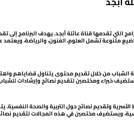
لة أبجد
لبرامج التي تقدمها قناة عائلة أبجد. يهدف البرنامج إل
واضيع متنوعة تشمل العلوم، الفنون، والرياضة، ويعتمد
الشباب من خلال تقديم محتوى يتناول قضاياهم واهتما
يستضيف خبراء ومختصين لتقديم نصائح وإرشادات للشباب
ط الأسرية وتقديم نصائح حول التربية والصحة النفسية. ي
لنفسية، ويستضيف مختصين في هذه المجالات لتقديم نصائح 