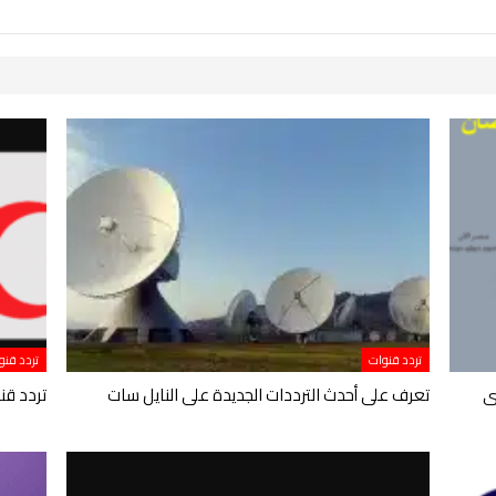
تردد قنوات
تردد قنو
أقوى
تعرف على أحدث الترددات الجديدة على النايل سات
تردد قناة MBC استقبال مجاني 