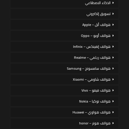
الذكاء الاصطناعي
تسويق إلكتروني
هواتف أبل – Apple
هواتف أوبو – Oppo
هواتف إنفينكس – Infinix
هواتف ريلمي – Realme
هواتف سامسونج – Samsung
هواتف شاومي – Xiaomi
هواتف فيفو – Vivo
هواتف نوكيا – Nokia
هواتف هواوي – Huawei
هواتف هونر – honor