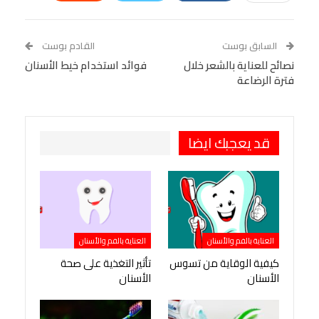
Linkedin
Facebook Messenger
WhatsApp
Telegram
Tumblr
السابق بوست
القادم بوست
البريد الإلكتروني
نصائح للعناية بالشعر خلال
StumbleUpon
VK
فوائد استخدام خيط الأسنان
فترة الرضاعة
Viber
BlackBerry
LINE
Digg
طباعة
OK.ru
Pinterest
قد يعجبك ايضا
العناية بالفم والأسنان
العناية بالفم والأسنان
كيفية الوقاية من تسوس
تأثير التغذية على صحة
الأسنان
الأسنان